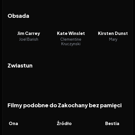
Obsada
Jim Carrey
Kate Winslet
Kirsten Dunst
Joel Barish
Clementine
Mary
Kruczynski
Zwiastun
Filmy podobne do Zakochany bez pamięci
2013
7.8
2006
6.9
2024
FILM
FILM
FILM
Ona
Źródło
Bestia