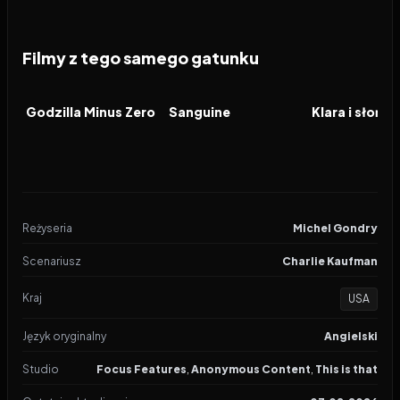
Filmy z tego samego gatunku
2026
2026
2026
FILM
FILM
FILM
Godzilla Minus Zero
Sanguine
Klara i słońce
Reżyseria
Michel Gondry
Scenariusz
Charlie Kaufman
Kraj
USA
Język oryginalny
Angielski
Studio
Focus Features
,
Anonymous Content
,
This is that