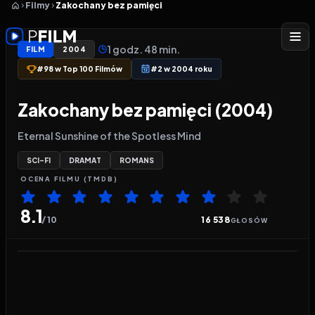
Filmy
Zakochany bez pamięci
1 godz. 48 min.
FILM
2004
#98 w Top 100 Filmów
#2 w 2004 roku
Zakochany bez pamięci (2004)
Eternal Sunshine of the Spotless Mind
SCI-FI
DRAMAT
ROMANS
OCENA
FILMU
(TMDB)
8.1
/ 10
16 538
GŁOSÓW
Odtwarzacz wideo:
Zakochany bez pamięci