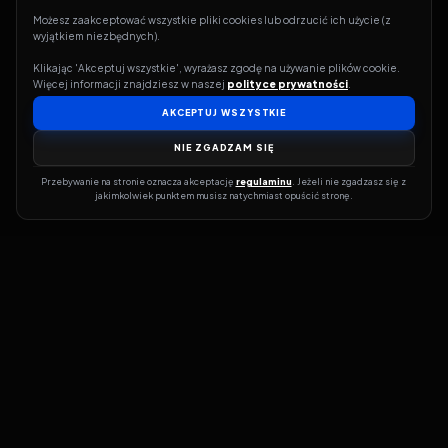
Możesz zaakceptować wszystkie pliki cookies lub odrzucić ich użycie (z 
wyjątkiem niezbędnych).
Klikając 'Akceptuj wszystkie', wyrażasz zgodę na używanie plików cookie. 
Więcej informacji znajdziesz w naszej 
polityce prywatności
.
AKCEPTUJ WSZYSTKIE
NIE ZGADZAM SIĘ
Przebywanie na stronie oznacza akceptację 
regulaminu
. Jeżeli nie zgadzasz się z 
jakimkolwiek punktem musisz natychmiast opuścić stronę.
Jeśli chcesz szybko dowiedzieć się, gdzie w sieci da się legalnie
obejrzeć wybrany film lub serial, dobrym miejscem na start jest
pFilm. Nasz serwis działa jak przewodnik po legalnych źródłach –
przy każdym tytule pokazuje, w jakich usługach VOD jest