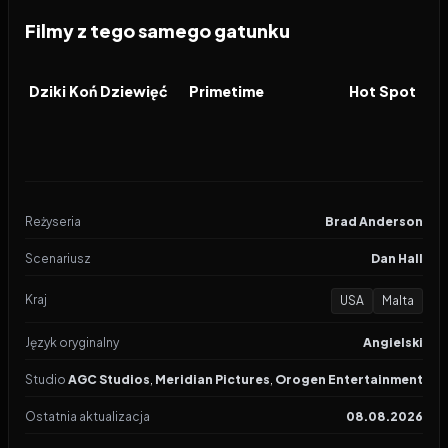
Filmy z tego samego gatunku
2026
2026
2026
FILM
FILM
FILM
Dziki Koń Dziewięć
Primetime
Hot Spot
Reżyseria
Brad Anderson
Scenariusz
Dan Hall
Kraj
USA
Malta
Język oryginalny
Angielski
Studio
AGC Studios
,
Meridian Pictures
,
Orogen Entertainment
Ostatnia aktualizacja
08.08.2026