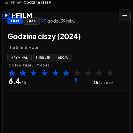
Filmy
Godzina ciszy
1 godz. 39 min.
FILM
2024
Godzina ciszy (2024)
The Silent Hour
KRYMINAŁ
THRILLER
AKCJA
OCENA
FILMU
(TMDB)
6.4
/ 10
284
GŁOSY
Odtwarzacz wideo:
Godzina ciszy