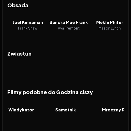
Obsada
Joel Kinnaman
Sandra Mae Frank
Mekhi Phifer
Frank Shaw
Ava Fremont
Mason Lynch
Zwiastun
Filmy podobne do Godzina ciszy
2026
7.7
2026
7.8
2008
FILM
FILM
FILM
Windykator
Samotnik
Mroczny Ryc