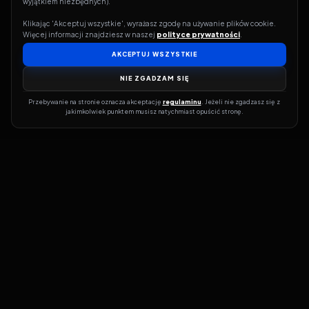
wyjątkiem niezbędnych).
Klikając 'Akceptuj wszystkie', wyrażasz zgodę na używanie plików cookie. 
Więcej informacji znajdziesz w naszej 
polityce prywatności
.
AKCEPTUJ WSZYSTKIE
NIE ZGADZAM SIĘ
Przebywanie na stronie oznacza akceptację 
regulaminu
. Jeżeli nie zgadzasz się z 
jakimkolwiek punktem musisz natychmiast opuścić stronę.
Jeśli chcesz szybko dowiedzieć się, gdzie w sieci da się legalnie
obejrzeć wybrany film lub serial, dobrym miejscem na start jest
pFilm. Nasz serwis działa jak przewodnik po legalnych źródłach –
przy każdym tytule pokazuje, w jakich usługach VOD jest
dostępny i w jakiej formie. Baza jest stale rozwijana, dzięki czemu
możesz na bieżąco odkrywać najnowsze produkcje, ale też wracać