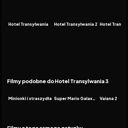
2012
7.0
2015
6.8
2022
FILM
FILM
FILM
Hotel Transylwania
Hotel Transylwania 2
Filmy podobne do Hotel Transylwania 3
2026
6.4
2026
8.3
2024
FILM
FILM
FILM
Minionki i straszydła
Super Mario Galaxy Film
Vaiana 2
Filmy z tego samego gatunku