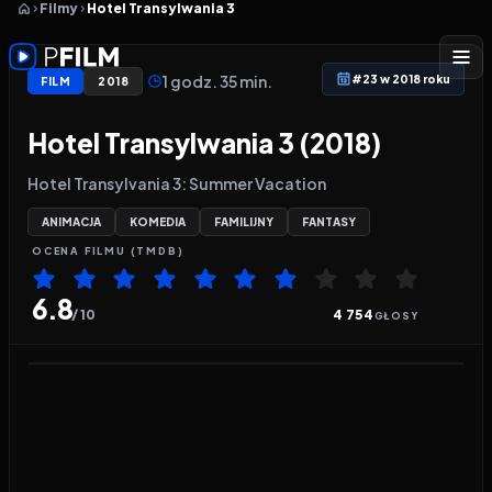
Filmy
Hotel Transylwania 3
1 godz. 35 min.
#23 w 2018 roku
FILM
2018
Hotel Transylwania 3 (2018)
Hotel Transylvania 3: Summer Vacation
ANIMACJA
KOMEDIA
FAMILIJNY
FANTASY
OCENA
FILMU
(TMDB)
6.8
/ 10
4 754
GŁOSY
Odtwarzacz wideo:
Hotel Transylwania 3