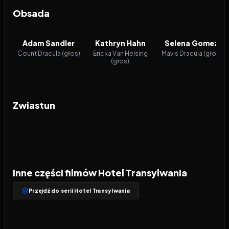
Obsada
Adam Sandler
Kathryn Hahn
Selena Gomez
Count Dracula (głos)
Ericka Van Helsing
Mavis Dracula (głos)
(głos)
Zwiastun
Inne części filmów Hotel Transylwania
Przejdź do serii Hotel Transylwania