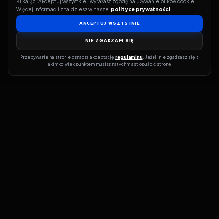
Klikając 'Akceptuj wszystkie', wyrażasz zgodę na używanie plików cookie. 
Więcej informacji znajdziesz w naszej 
polityce prywatności
.
AKCEPTUJ WSZYSTKIE
NIE ZGADZAM SIĘ
Przebywanie na stronie oznacza akceptację 
regulaminu
. Jeżeli nie zgadzasz się z 
jakimkolwiek punktem musisz natychmiast opuścić stronę.
Jeśli chcesz szybko dowiedzieć się, gdzie w sieci da się legalnie
obejrzeć wybrany film lub serial, dobrym miejscem na start jest
pFilm. Nasz serwis działa jak przewodnik po legalnych źródłach –
przy każdym tytule pokazuje, w jakich usługach VOD jest
dostępny i w jakiej formie. Baza jest stale rozwijana, dzięki czemu
możesz na bieżąco odkrywać najnowsze produkcje, ale też wracać
do klasyków czy mniej oczywistych, niezależnych tytułów. ​​