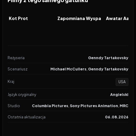
2026
2026
2026
FILM
FILM
FILM
Kot Prot
Zapomniana Wyspa
Reżyseria
Genndy Tartakovsky
Scenariusz
Michael McCullers
,
Genndy Tartakovsky
Kraj
USA
Język oryginalny
Angielski
Studio
Columbia Pictures
,
Sony Pictures Animation
,
MRC
Ostatnia aktualizacja
06.08.2026