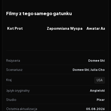
Filmy z tego samego gatunku
2026
2026
2026
FILM
FILM
FILM
Kot Prot
Zapomniana Wyspa
Reżyseria
Domee Shi
Scenariusz
Domee Shi
,
Julia Cho
Kraj
USA
Język oryginalny
Angielski
Studio
Pixar
Ostatnia aktualizacja
05.08.2026