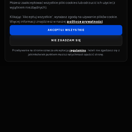
Możesz zaakceptować wszystkie pliki cookies lub odrzucić ich użycie (z 
wyjątkiem niezbędnych).
Klikając 'Akceptuj wszystkie', wyrażasz zgodę na używanie plików cookie. 
Więcej informacji znajdziesz w naszej 
polityce prywatności
.
AKCEPTUJ WSZYSTKIE
NIE ZGADZAM SIĘ
Przebywanie na stronie oznacza akceptację 
regulaminu
. Jeżeli nie zgadzasz się z 
jakimkolwiek punktem musisz natychmiast opuścić stronę.
Jeśli chcesz szybko dowiedzieć się, gdzie w sieci da się legalnie
obejrzeć wybrany film lub serial, dobrym miejscem na start jest
pFilm. Nasz serwis działa jak przewodnik po legalnych źródłach –
przy każdym tytule pokazuje, w jakich usługach VOD jest
dostępny i w jakiej formie. Baza jest stale rozwijana, dzięki czemu