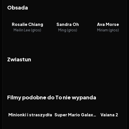
Obsada
Rosalie Chiang
Sandra Oh
Ava Morse
Meilin Lee (głos)
Ming (głos)
Miriam (głos)
Zwiastun
Filmy podobne do To nie wypanda
2026
6.4
2026
8.3
2024
FILM
FILM
FILM
Minionki i straszydła
Super Mario Galaxy Film
Vaiana 2