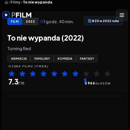
Filmy
To nie wypanda
1 godz. 40 min.
#20 w 2022 roku
FILM
2022
To nie wypanda (2022)
Turning Red
ANIMACJA
FAMILIJNY
KOMEDIA
FANTASY
OCENA
FILMU
(TMDB)
7.3
/ 10
5 966
GŁOSÓW
Odtwarzacz wideo:
To nie wypanda