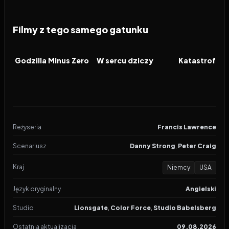
Filmy z tego samego gatunku
2026
2026
2026
FILM
FILM
FILM
Godzilla Minus Zero
W sercu dziczy
Katastrofa w
Reżyseria
Francis Lawrence
Scenariusz
Danny Strong
,
Peter Craig
Kraj
Niemcy
USA
Język oryginalny
Angielski
Studio
Lionsgate
,
Color Force
,
Studio Babelsberg
Ostatnia aktualizacja
09.08.2026