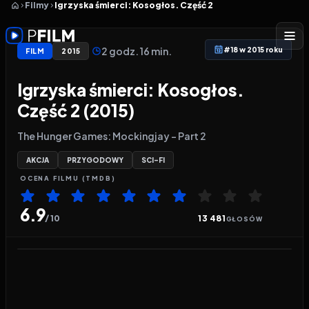
Filmy
Igrzyska śmierci: Kosogłos. Część 2
2 godz. 16 min.
#18 w 2015 roku
FILM
2015
Igrzyska śmierci: Kosogłos.
Część 2 (2015)
The Hunger Games: Mockingjay - Part 2
AKCJA
PRZYGODOWY
SCI-FI
OCENA
FILMU
(TMDB)
6.9
/ 10
13 481
GŁOSÓW
Odtwarzacz wideo:
Igrzyska śmierci: Kosogłos. Cz