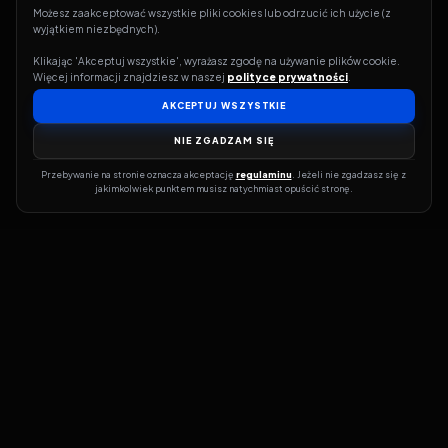
Możesz zaakceptować wszystkie pliki cookies lub odrzucić ich użycie (z 
wyjątkiem niezbędnych).
Klikając 'Akceptuj wszystkie', wyrażasz zgodę na używanie plików cookie. 
Więcej informacji znajdziesz w naszej 
polityce prywatności
.
AKCEPTUJ WSZYSTKIE
NIE ZGADZAM SIĘ
Przebywanie na stronie oznacza akceptację 
regulaminu
. Jeżeli nie zgadzasz się z 
jakimkolwiek punktem musisz natychmiast opuścić stronę.
Jeśli chcesz szybko dowiedzieć się, gdzie w sieci da się legalnie
obejrzeć wybrany film lub serial, dobrym miejscem na start jest
pFilm. Nasz serwis działa jak przewodnik po legalnych źródłach –
przy każdym tytule pokazuje, w jakich usługach VOD jest
dostępny i w jakiej formie. Baza jest stale rozwijana, dzięki czemu