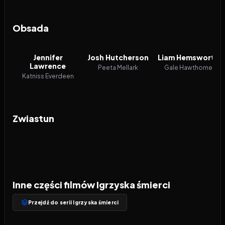
Obsada
Jennifer
Josh Hutcherson
Liam Hemsworth
Lawrence
Peeta Mellark
Gale Hawthorne
Katniss Everdeen
Zwiastun
Inne części filmów Igrzyska śmierci
Przejdź do serii Igrzyska śmierci