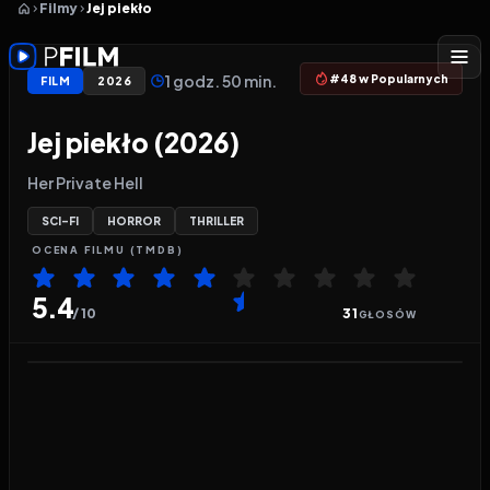
Filmy
Jej piekło
1 godz. 50 min.
#48 w Popularnych
FILM
2026
Jej piekło (2026)
Her Private Hell
SCI-FI
HORROR
THRILLER
OCENA
FILMU
(TMDB)
5.4
/ 10
31
GŁOSÓW
Odtwarzacz wideo:
Jej piekło