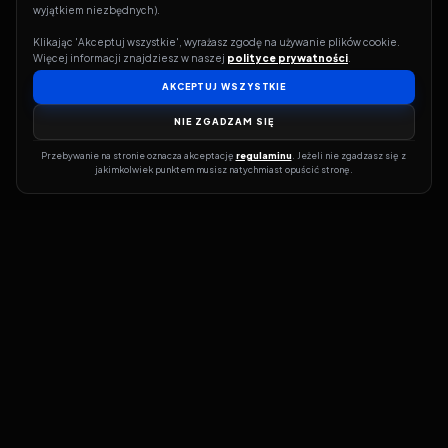
wyjątkiem niezbędnych).
Klikając 'Akceptuj wszystkie', wyrażasz zgodę na używanie plików cookie. 
Więcej informacji znajdziesz w naszej 
polityce prywatności
.
AKCEPTUJ WSZYSTKIE
NIE ZGADZAM SIĘ
Przebywanie na stronie oznacza akceptację 
regulaminu
. Jeżeli nie zgadzasz się z 
jakimkolwiek punktem musisz natychmiast opuścić stronę.
Jeśli chcesz szybko dowiedzieć się, gdzie w sieci da się legalnie
obejrzeć wybrany film lub serial, dobrym miejscem na start jest
pFilm. Nasz serwis działa jak przewodnik po legalnych źródłach –
przy każdym tytule pokazuje, w jakich usługach VOD jest
dostępny i w jakiej formie. Baza jest stale rozwijana, dzięki czemu
możesz na bieżąco odkrywać najnowsze produkcje, ale też wracać