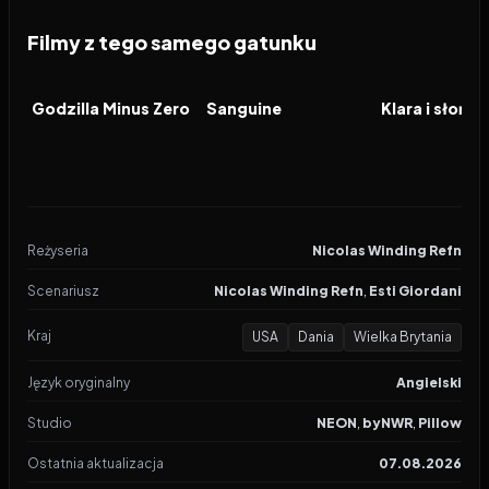
Filmy z tego samego gatunku
2026
2026
2026
FILM
FILM
FILM
Godzilla Minus Zero
Sanguine
Klara i słońce
Reżyseria
Nicolas Winding Refn
Scenariusz
Nicolas Winding Refn
,
Esti Giordani
Kraj
USA
Dania
Wielka Brytania
Język oryginalny
Angielski
Studio
NEON
,
byNWR
,
Pillow
Ostatnia aktualizacja
07.08.2026