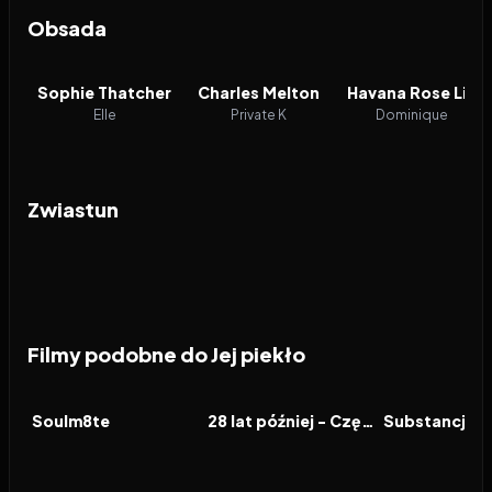
Obsada
Sophie Thatcher
Charles Melton
Havana Rose Liu
Elle
Private K
Dominique
Zwiastun
Filmy podobne do Jej piekło
2026
6.6
2026
7.1
2024
FILM
FILM
FILM
Soulm8te
28 lat później - Część 2: Świątynia kości
Substancja