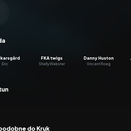
zacz wideo:
Kruk
da
 Skarsgård
FKA twigs
Danny Huston
Eric
Shelly Webster
Vincent Roeg
tun
 podobne do Kruk