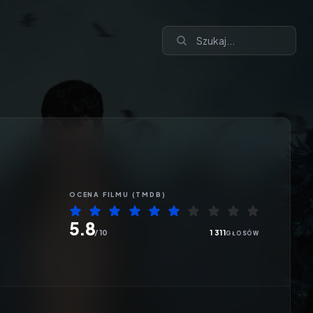
OCENA
FILMU
(TMDB)
5.8
/ 10
1 311
GŁOSÓW