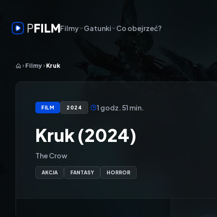
Filmy
Gatunki
Co obejrzeć?
Filmy
Kruk
1 godz. 51 min.
FILM
2024
Kruk (2024)
The Crow
AKCJA
FANTASY
HORROR