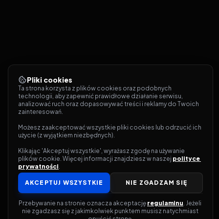
Pliki cookies
Ta strona korzysta z plików cookies oraz podobnych 
technologii, aby zapewnić prawidłowe działanie serwisu, 
analizować ruch oraz dopasowywać treści i reklamy do Twoich 
zainteresowań.
Możesz zaakceptować wszystkie pliki cookies lub odrzucić ich 
użycie (z wyjątkiem niezbędnych).
Klikając 'Akceptuj wszystkie', wyrażasz zgodę na używanie 
plików cookie. Więcej informacji znajdziesz w naszej 
polityce 
prywatności
.
AKCEPTUJ WSZYSTKIE
NIE ZGADZAM SIĘ
Przebywanie na stronie oznacza akceptację 
regulaminu
. Jeżeli 
nie zgadzasz się z jakimkolwiek punktem musisz natychmiast 
opuścić stronę.