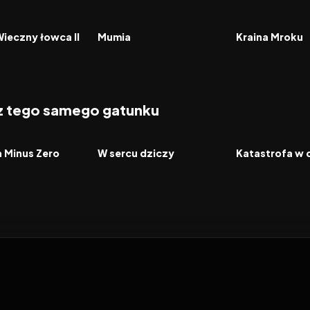
6.6
2017
5.5
2025
FILM
FILM
Wieczny łowca II
Mumia
Kraina Mroku
 z tego samego gatunku
2026
2026
FILM
FILM
a Minus Zero
W sercu dziczy
Katastrofa w 