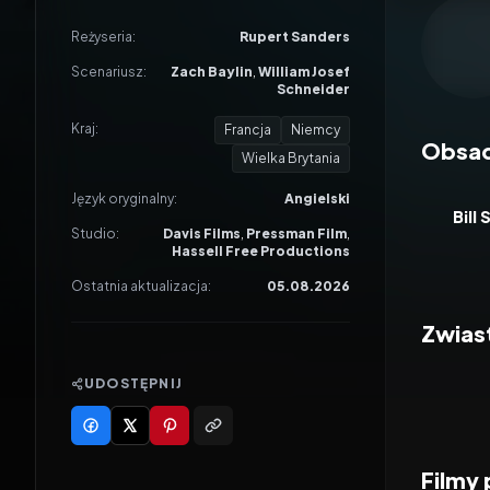
Odtwar
Reżyseria:
Rupert Sanders
Scenariusz:
Zach Baylin
,
William Josef
Schneider
Kraj:
Francja
Niemcy
Obsa
Wielka Brytania
Język oryginalny:
Angielski
Bill
Studio:
Davis Films
,
Pressman Film
,
Hassell Free Productions
Ostatnia aktualizacja:
05.08.2026
Zwias
UDOSTĘPNIJ
Filmy