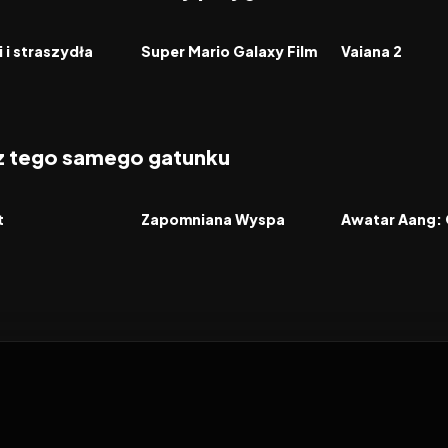
6.4
2026
8.3
2024
FILM
FILM
 i straszydła
Super Mario Galaxy Film
Vaiana 2
 z tego samego gatunku
2026
2026
FILM
FILM
t
Zapomniana Wyspa