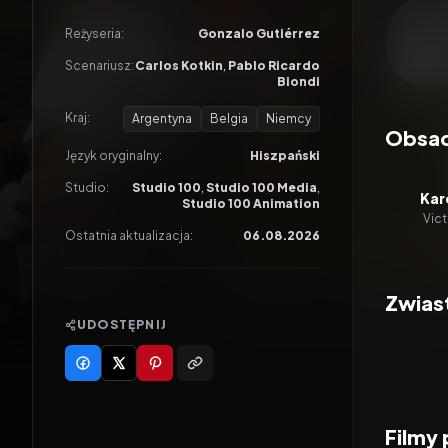
Odtwar
Reżyseria:
Gonzalo Gutiérrez
Scenariusz:
Carlos Kotkin
,
Pablo Ricardo
Biondi
Kraj:
Argentyna
Belgia
Niemcy
Obsa
Język oryginalny:
Hiszpański
Studio:
Studio 100
,
Studio 100 Media
,
Karo
Studio 100 Animation
Vict
Ostatnia aktualizacja:
06.08.2026
Zwias
UDOSTĘPNIJ
Filmy