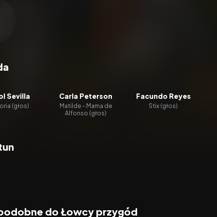
zacz wideo:
Łowcy przygód
da
l Sevilla
Carla Peterson
Facundo Reyes
oria (głos)
Matilde - Mama de
Stix (głos)
Alfonso (głos)
tun
 podobne do Łowcy przygód