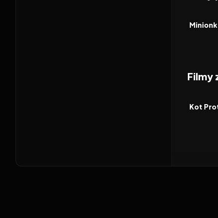
2026
FILM
Minionki
Filmy
2026
FILM
Kot Pro