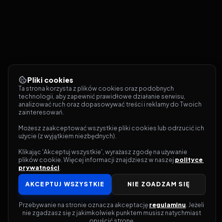
Pliki cookies
Ta strona korzysta z plików cookies oraz podobnych 
technologii, aby zapewnić prawidłowe działanie serwisu, 
analizować ruch oraz dopasowywać treści i reklamy do Twoich 
zainteresowań.
Możesz zaakceptować wszystkie pliki cookies lub odrzucić ich 
użycie (z wyjątkiem niezbędnych).
Klikając 'Akceptuj wszystkie', wyrażasz zgodę na używanie 
plików cookie. Więcej informacji znajdziesz w naszej 
polityce 
prywatności
.
AKCEPTUJ WSZYSTKIE
NIE ZGADZAM SIĘ
Przebywanie na stronie oznacza akceptację 
regulaminu
. Jeżeli 
nie zgadzasz się z jakimkolwiek punktem musisz natychmiast 
opuścić stronę.