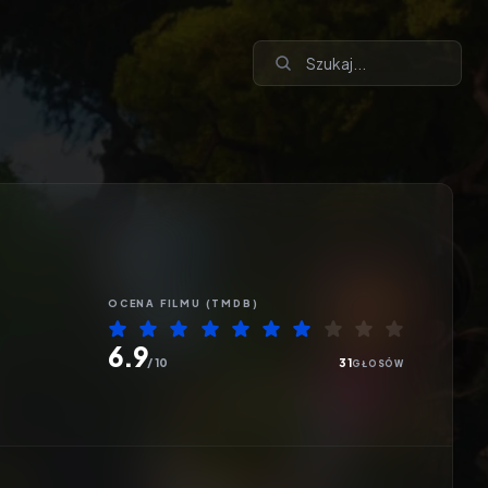
OCENA
FILMU
(TMDB)
6.9
/ 10
31
GŁOSÓW