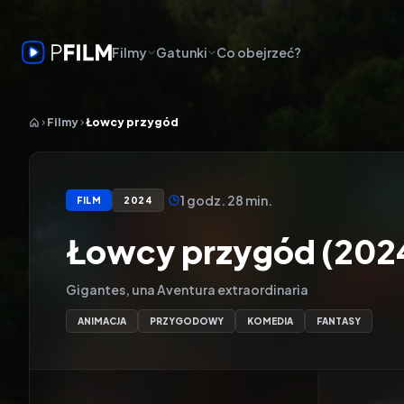
Filmy
Gatunki
Co obejrzeć?
Filmy
Łowcy przygód
1 godz. 28 min.
FILM
2024
Łowcy przygód (202
Gigantes, una Aventura extraordinaria
ANIMACJA
PRZYGODOWY
KOMEDIA
FANTASY