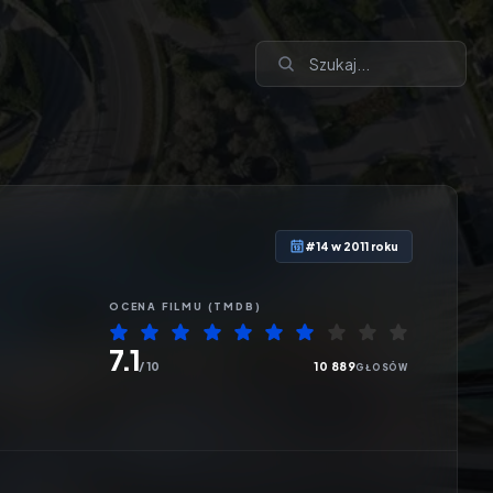
#14 w 2011 roku
OCENA
FILMU
(TMDB)
7.1
/ 10
10 889
GŁOSÓW