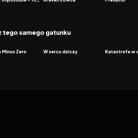
 z tego samego gatunku
2026
2026
FILM
FILM
a Minus Zero
W sercu dziczy
Katastrofa w 