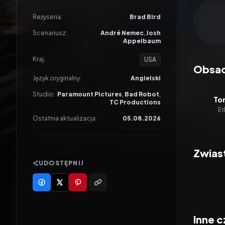
Odtwar
Reżyseria:
Brad Bird
Scenariusz:
André Nemec
,
Josh
Appelbaum
Kraj:
USA
Obsa
Język oryginalny:
Angielski
Studio:
Paramount Pictures
,
Bad Robot
,
To
TC Productions
Et
Ostatnia aktualizacja:
05.08.2026
Zwias
UDOSTĘPNIJ
Inne c