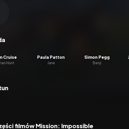
zacz wideo:
Mission: Impossible - Ghost Protocol
da
m Cruise
Paula Patton
Simon Pegg
han Hunt
Jane
Benji
tun
zęści filmów Mission: Impossible