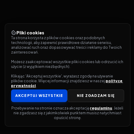
Pliki cookies
Ta strona korzysta z plików cookies oraz podobnych 
technologii, aby zapewnić prawidłowe działanie serwisu, 
analizować ruch oraz dopasowywać treści i reklamy do Twoich 
zainteresowań.
Możesz zaakceptować wszystkie pliki cookies lub odrzucić ich 
użycie (z wyjątkiem niezbędnych).
Klikając 'Akceptuj wszystkie', wyrażasz zgodę na używanie 
plików cookie. Więcej informacji znajdziesz w naszej 
polityce 
prywatności
.
AKCEPTUJ WSZYSTKIE
NIE ZGADZAM SIĘ
Przebywanie na stronie oznacza akceptację 
regulaminu
. Jeżeli 
nie zgadzasz się z jakimkolwiek punktem musisz natychmiast 
opuścić stronę.