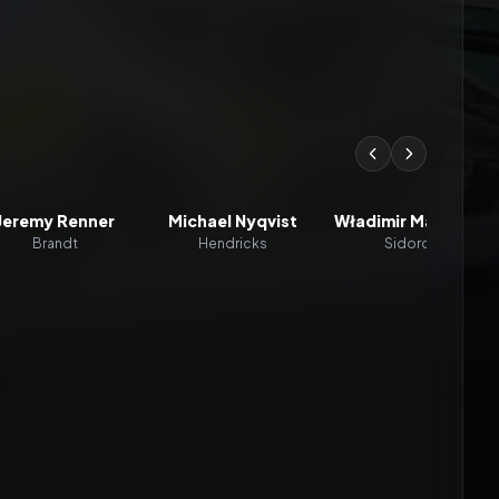
Jeremy Renner
Michael Nyqvist
Władimir Maszkow
Brandt
Hendricks
Sidorov