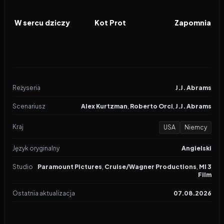
2026
2026
2026
FILM
FILM
FILM
W sercu dziczy
Kot Prot
Zapomniana 
Reżyseria
J.J. Abrams
Scenariusz
Alex Kurtzman
,
Roberto Orci
,
J.J. Abrams
Kraj
USA
Niemcy
Język oryginalny
Angielski
Studio
Paramount Pictures
,
Cruise/Wagner Productions
,
MI 3
Film
Ostatnia aktualizacja
07.08.2026