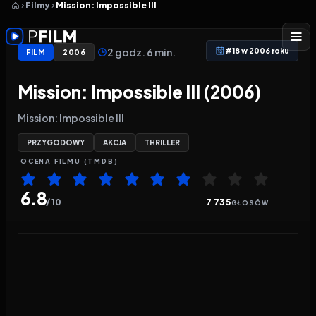
Filmy
Mission: Impossible III
2 godz. 6 min.
#18 w 2006 roku
FILM
2006
Mission: Impossible III (2006)
Mission: Impossible III
PRZYGODOWY
AKCJA
THRILLER
OCENA
FILMU
(TMDB)
6.8
/ 10
7 735
GŁOSÓW
Odtwarzacz wideo:
Mission: Impossible III