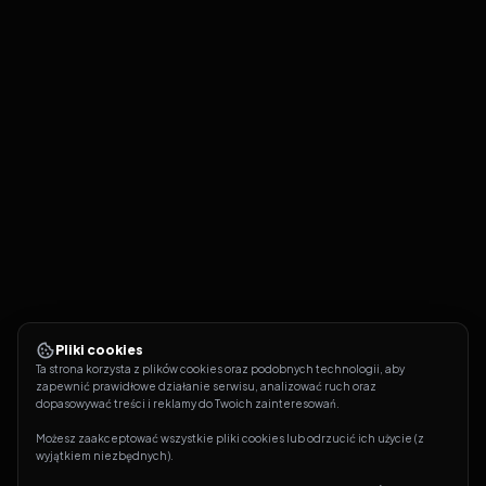
Pliki cookies
Ta strona korzysta z plików cookies oraz podobnych technologii, aby 
zapewnić prawidłowe działanie serwisu, analizować ruch oraz 
dopasowywać treści i reklamy do Twoich zainteresowań.
Możesz zaakceptować wszystkie pliki cookies lub odrzucić ich użycie (z 
wyjątkiem niezbędnych).