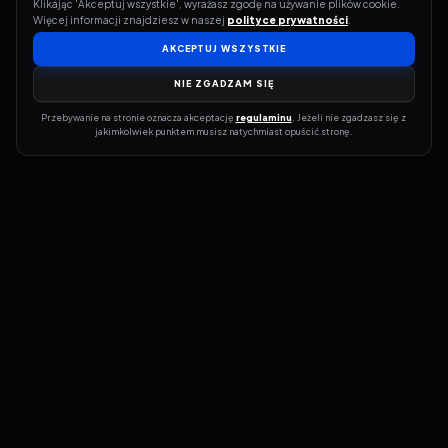
Klikając 'Akceptuj wszystkie', wyrażasz zgodę na używanie plików cookie. 
Więcej informacji znajdziesz w naszej 
polityce prywatności
.
AKCEPTUJ WSZYSTKIE
NIE ZGADZAM SIĘ
Przebywanie na stronie oznacza akceptację 
regulaminu
. Jeżeli nie zgadzasz się z 
jakimkolwiek punktem musisz natychmiast opuścić stronę.
Jeśli chcesz szybko dowiedzieć się, gdzie w sieci da się legalnie
obejrzeć wybrany film lub serial, dobrym miejscem na start jest
pFilm. Nasz serwis działa jak przewodnik po legalnych źródłach –
przy każdym tytule pokazuje, w jakich usługach VOD jest
dostępny i w jakiej formie. Baza jest stale rozwijana, dzięki czemu
możesz na bieżąco odkrywać najnowsze produkcje, ale też wracać
do klasyków czy mniej oczywistych, niezależnych tytułów. ​​