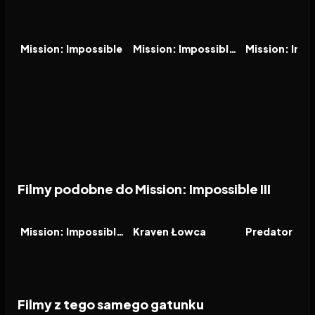
1996
7.0
2000
6.1
2011
FILM
FILM
FILM
Mission: Impossible
Mission: Impossible 2
Filmy podobne do Mission: Impossible III
2025
7.2
2024
6.4
1987
FILM
FILM
FILM
Mission: Impossible - The Final Reckoning
Kraven Łowca
Predator
Filmy z tego samego gatunku