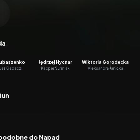
zacz wideo:
Napad
da
Lubaszenko
Jędrzej Hycnar
Wiktoria Gorodecka
usz Gadacz
Kacper Surmiak
Aleksandra Janicka
tun
 podobne do Napad