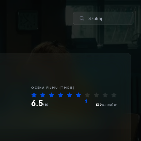
OCENA
FILMU
(TMDB)
6.5
/ 10
139
GŁOSÓW