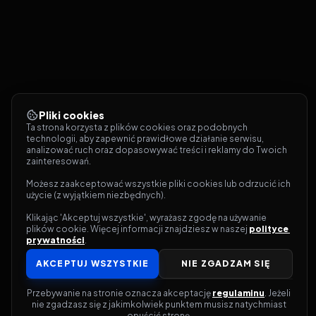
Pliki cookies
Ta strona korzysta z plików cookies oraz podobnych 
technologii, aby zapewnić prawidłowe działanie serwisu, 
analizować ruch oraz dopasowywać treści i reklamy do Twoich 
zainteresowań.
Możesz zaakceptować wszystkie pliki cookies lub odrzucić ich 
użycie (z wyjątkiem niezbędnych).
Klikając 'Akceptuj wszystkie', wyrażasz zgodę na używanie 
plików cookie. Więcej informacji znajdziesz w naszej 
polityce 
prywatności
.
AKCEPTUJ WSZYSTKIE
NIE ZGADZAM SIĘ
Przebywanie na stronie oznacza akceptację 
regulaminu
. Jeżeli 
nie zgadzasz się z jakimkolwiek punktem musisz natychmiast 
opuścić stronę.