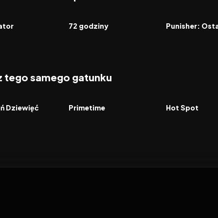
7.7
2026
6.8
2026
FILM
FILM
ator
72 godziny
 z tego samego gatunku
2026
2026
FILM
FILM
oń Dziewięć
Primetime
Hot Spot