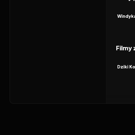
2026
FILM
Windyk
Filmy
2026
FILM
Dziki K