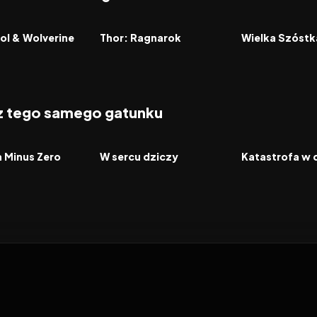
7.6
2017
7.6
2014
FILM
FILM
l & Wolverine
Thor: Ragnarok
Wielka Szóstk
 z tego samego gatunku
2026
2026
FILM
FILM
a Minus Zero
W sercu dziczy
Katastrofa w 