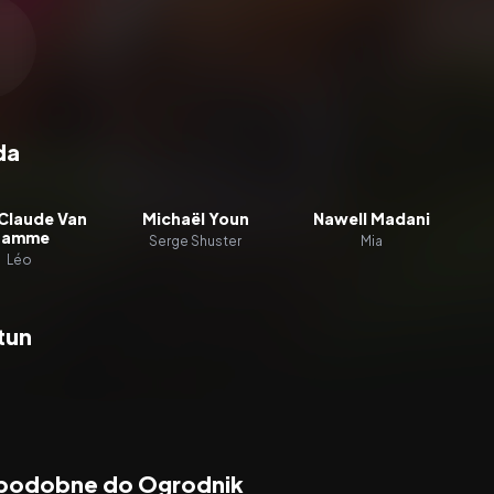
zacz wideo:
Ogrodnik
da
Claude Van
Michaël Youn
Nawell Madani
Damme
Serge Shuster
Mia
Léo
tun
 podobne do Ogrodnik