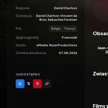
Odtwar
Reżyseria:
David Charhon
Scenariusz:
David Charhon
,
Vincent de
Brus
,
Sebastien Fechner
Kraj:
Belgia
Francja
Obsa
Język oryginalny:
Francuski
Studio:
uMedia
,
Rose Productions
Jean-
Ostatnia aktualizacja:
07.08.2026
Zwias
UDOSTĘPNIJ
Filmy