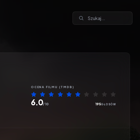
OCENA
FILMU
(TMDB)
6.0
/ 10
195
GŁOSÓW