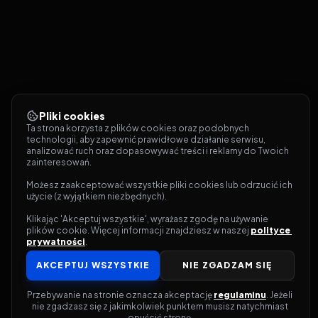
Pliki cookies
Ta strona korzysta z plików cookies oraz podobnych 
technologii, aby zapewnić prawidłowe działanie serwisu, 
analizować ruch oraz dopasowywać treści i reklamy do Twoich 
zainteresowań.
Możesz zaakceptować wszystkie pliki cookies lub odrzucić ich 
użycie (z wyjątkiem niezbędnych).
Klikając 'Akceptuj wszystkie', wyrażasz zgodę na używanie 
plików cookie. Więcej informacji znajdziesz w naszej 
polityce 
prywatności
.
AKCEPTUJ WSZYSTKIE
NIE ZGADZAM SIĘ
Przebywanie na stronie oznacza akceptację 
regulaminu
. Jeżeli 
nie zgadzasz się z jakimkolwiek punktem musisz natychmiast 
opuścić stronę.