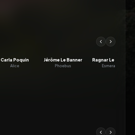
Carla Poquin
Jérôme Le Banner
Ragnar Le Breton
Alice
Phoebus
Esmeralda