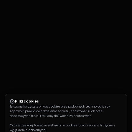
Pliki cookies
Ta strona korzysta z plików cookies oraz podobnych technologii, aby 
zapewnić prawidłowe działanie serwisu, analizować ruch oraz 
dopasowywać treści i reklamy do Twoich zainteresowań.
Możesz zaakceptować wszystkie pliki cookies lub odrzucić ich użycie (z 
wyjątkiem niezbędnych).