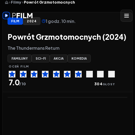
Filmy
Powrót Grzmotomocnych
1 godz. 10 min.
FILM
2024
Powrót Grzmotomocnych (2024)
The Thundermans Return
FAMILIJNY
SCI-FI
AKCJA
KOMEDIA
OCEŃ
FILM
7.0
/ 10
304
GŁOSY
Odtwarzacz wideo:
Powrót Grzmotomocnych