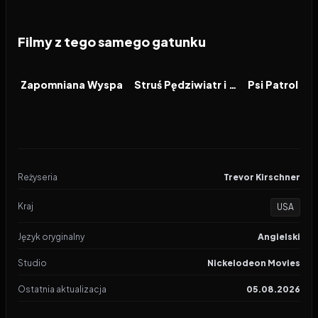
Filmy z tego samego gatunku
2026
2026
2026
FILM
FILM
FILM
Zapomniana Wyspa
Struś Pędziwiatr i zemsta kojota
Reżyseria
Trevor Kirschner
Kraj
USA
Język oryginalny
Angielski
Studio
Nickelodeon Movies
Ostatnia aktualizacja
05.08.2026