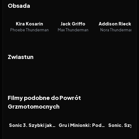
Obsada
Kira Kosarin
Jack Griffo
Addison Riecke
Phoebe Thunderman
Max Thunderman
Nora Thunderman
Zwiastun
Filmy podobne do Powrót
Grzmotomocnych
2024
7.6
2024
7.0
2020
FILM
FILM
FILM
Sonic 3. Szybki jak błyskawica
Gru i Minionki: Pod przykrywką