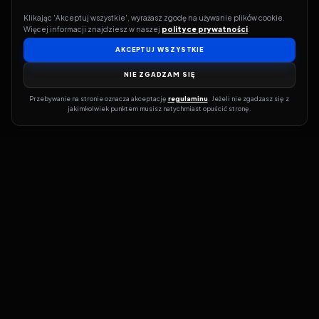
Klikając 'Akceptuj wszystkie', wyrażasz zgodę na używanie plików cookie. 
Więcej informacji znajdziesz w naszej 
polityce prywatności
.
AKCEPTUJ WSZYSTKIE
NIE ZGADZAM SIĘ
Przebywanie na stronie oznacza akceptację 
regulaminu
. Jeżeli nie zgadzasz się z 
jakimkolwiek punktem musisz natychmiast opuścić stronę.
Jeśli chcesz szybko dowiedzieć się, gdzie w sieci da się legalnie
obejrzeć wybrany film lub serial, dobrym miejscem na start jest
pFilm. Nasz serwis działa jak przewodnik po legalnych źródłach –
przy każdym tytule pokazuje, w jakich usługach VOD jest
dostępny i w jakiej formie. Baza jest stale rozwijana, dzięki czemu
możesz na bieżąco odkrywać najnowsze produkcje, ale też wracać