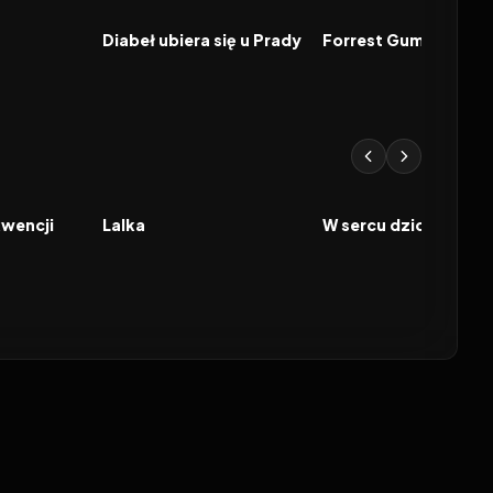
FILM
FILM
Diabeł ubiera się u Prady
Forrest Gump
2026
2026
FILM
FILM
kwencji
Lalka
W sercu dziczy