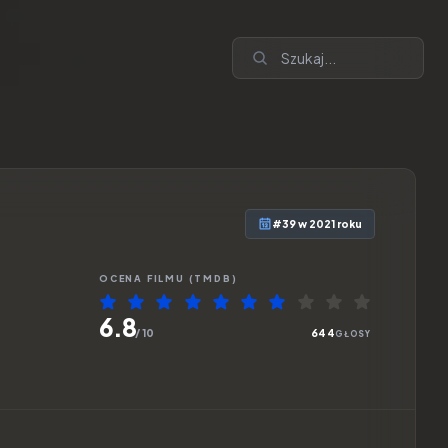
#39 w 2021 roku
OCENA
FILMU
(TMDB)
6.8
/ 10
644
GŁOSY