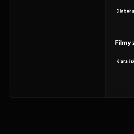
FILM
Filmy
2026
FILM
Klara i 