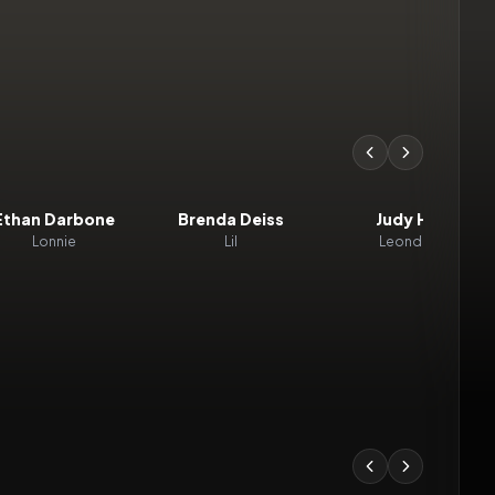
Ethan Darbone
Brenda Deiss
Judy Hill
Lonnie
Lil
Leondria
8.5
2006
7.4
1994