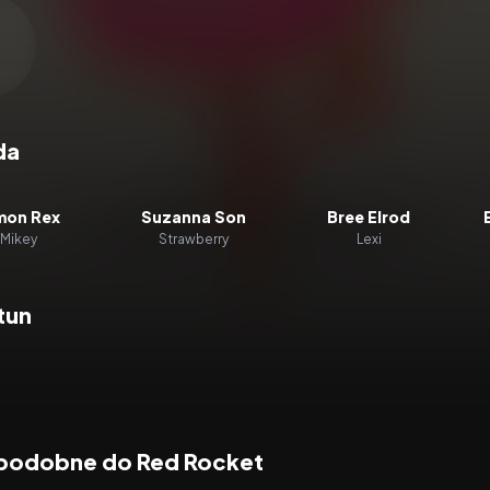
zacz wideo:
Red Rocket
da
mon Rex
Suzanna Son
Bree Elrod
Mikey
Strawberry
Lexi
tun
 podobne do Red Rocket
7.1
2026
6.9
2019