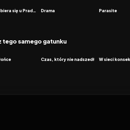
FILM
FILM
Diabeł ubiera się u Prady 2
Drama
Parasite
 z tego samego gatunku
2026
2026
FILM
FILM
słońce
Czas, który nie nadszedł
W sieci konse