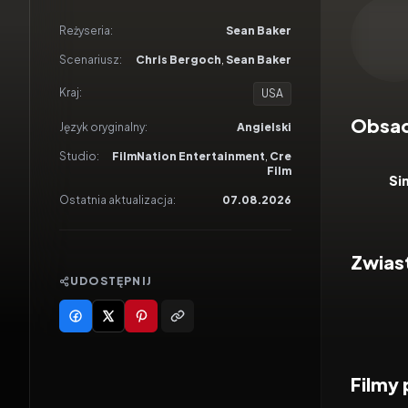
Odtwar
Reżyseria:
Sean Baker
Scenariusz:
Chris Bergoch
,
Sean Baker
Kraj:
USA
Obsa
Język oryginalny:
Angielski
Studio:
FilmNation Entertainment
,
Cre
Film
Si
Ostatnia aktualizacja:
07.08.2026
Zwias
UDOSTĘPNIJ
Filmy
2026