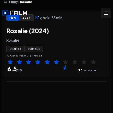
Filmy
Rosalie
1 godz. 55 min.
FILM
2024
Rosalie (2024)
Rosalie
DRAMAT
ROMANS
OCENA
FILMU
(TMDB)
6.5
/ 10
96
GŁOSÓW
Odtwarzacz wideo:
Rosalie