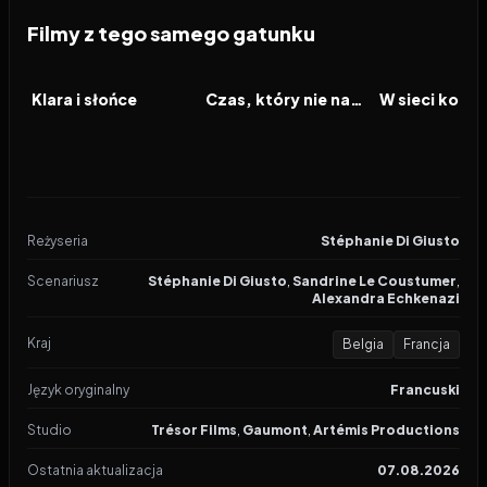
Filmy z tego samego gatunku
2026
2026
2026
FILM
FILM
FILM
Klara i słońce
Czas, który nie nadszedł
Reżyseria
Stéphanie Di Giusto
Scenariusz
Stéphanie Di Giusto
,
Sandrine Le Coustumer
,
Alexandra Echkenazi
Kraj
Belgia
Francja
Język oryginalny
Francuski
Studio
Trésor Films
,
Gaumont
,
Artémis Productions
Ostatnia aktualizacja
07.08.2026