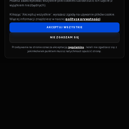
Możesz zaakceptować wszystkie pliki cookies lub odrzucić ich użycie (z 
wyjątkiem niezbędnych).
Klikając 'Akceptuj wszystkie', wyrażasz zgodę na używanie plików cookie. 
Więcej informacji znajdziesz w naszej 
polityce prywatności
.
AKCEPTUJ WSZYSTKIE
NIE ZGADZAM SIĘ
Przebywanie na stronie oznacza akceptację 
regulaminu
. Jeżeli nie zgadzasz się z 
jakimkolwiek punktem musisz natychmiast opuścić stronę.
Jeśli chcesz szybko dowiedzieć się, gdzie w sieci da się legalnie
obejrzeć wybrany film lub serial, dobrym miejscem na start jest
pFilm. Nasz serwis działa jak przewodnik po legalnych źródłach –
przy każdym tytule pokazuje, w jakich usługach VOD jest
dostępny i w jakiej formie. Baza jest stale rozwijana, dzięki czemu