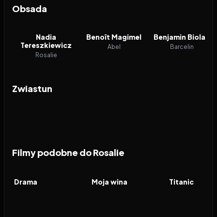
Obsada
Nadia
Benoît Magimel
Benjamin Biolay
Tereszkiewicz
Abel
Barcelin
Rosalie
Zwiastun
Filmy podobne do Rosalie
2026
6.9
2023
7.7
1997
FILM
FILM
FILM
Drama
Moja wina
Titanic