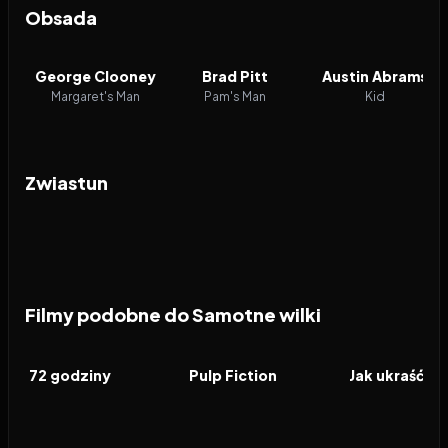
Obsada
George Clooney
Brad Pitt
Austin Abrams
Margaret's Man
Pam's Man
Kid
Zwiastun
Filmy podobne do Samotne wilki
2026
6.8
1994
8.5
2010
FILM
FILM
FILM
72 godziny
Pulp Fiction
Jak ukraść ks