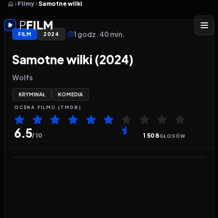
Filmy
Samotne wilki
1 godz. 40 min.
FILM
2024
Samotne wilki (2024)
Wolfs
KRYMINAŁ
KOMEDIA
OCENA
FILMU
(TMDB)
6.5
/ 10
1 508
GŁOSÓW
Odtwarzacz wideo:
Samotne wilki