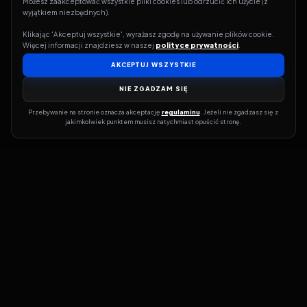
Możesz zaakceptować wszystkie pliki cookies lub odrzucić ich użycie (z 
wyjątkiem niezbędnych).
Klikając 'Akceptuj wszystkie', wyrażasz zgodę na używanie plików cookie. 
Więcej informacji znajdziesz w naszej 
polityce prywatności
.
AKCEPTUJ WSZYSTKIE
NIE ZGADZAM SIĘ
Przebywanie na stronie oznacza akceptację 
regulaminu
. Jeżeli nie zgadzasz się z 
jakimkolwiek punktem musisz natychmiast opuścić stronę.
Jeśli chcesz szybko dowiedzieć się, gdzie w sieci da się legalnie
obejrzeć wybrany film lub serial, dobrym miejscem na start jest
pFilm. Nasz serwis działa jak przewodnik po legalnych źródłach –
przy każdym tytule pokazuje, w jakich usługach VOD jest
dostępny i w jakiej formie. Baza jest stale rozwijana, dzięki czemu