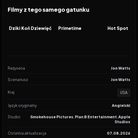
Filmy z tego samego gatunku
2026
2026
2026
FILM
FILM
FILM
Dziki Koń Dziewięć
Primetime
Hot Spot
Reżyseria
Jon Watts
Scenariusz
Jon Watts
Kraj
USA
Język oryginalny
Angielski
Studio
Smokehouse Pictures
,
Plan B Entertainment
,
Apple
Studios
Ostatnia aktualizacja
07.08.2026