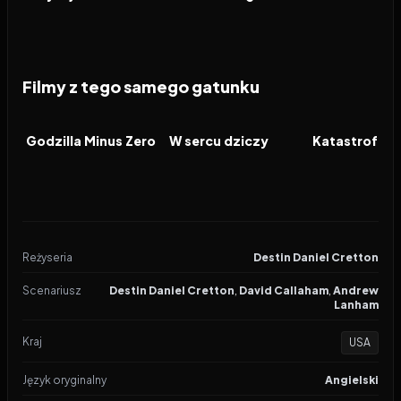
Filmy z tego samego gatunku
2026
2026
2026
FILM
FILM
FILM
Godzilla Minus Zero
W sercu dziczy
Katastrofa w
Reżyseria
Destin Daniel Cretton
Scenariusz
Destin Daniel Cretton
,
David Callaham
,
Andrew
Lanham
Kraj
USA
Język oryginalny
Angielski