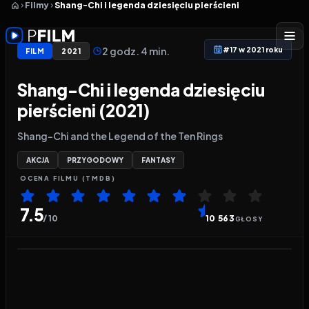
Filmy
Shang-Chi i legenda dziesięciu pierścieni
2 godz. 4 min.
#17 w 2021 roku
FILM
2021
Shang-Chi i legenda dziesięciu
pierścieni (2021)
Shang-Chi and the Legend of the Ten Rings
AKCJA
PRZYGODOWY
FANTASY
OCENA
FILMU
(TMDB)
7.5
/ 10
10 563
GŁOSY
Odtwarzacz wideo:
Shang-Chi i legenda dziesięciu 