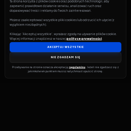
Ta strona korzysta z plików cookies oraz podobnych technologii, aby 
zapewnić prawidłowe działanie serwisu, analizować ruch oraz 
dopasowywać treści i reklamy do Twoich zainteresowań.
Możesz zaakceptować wszystkie pliki cookies lub odrzucić ich użycie (z 
wyjątkiem niezbędnych).
Klikając 'Akceptuj wszystkie', wyrażasz zgodę na używanie plików cookie. 
Więcej informacji znajdziesz w naszej 
polityce prywatności
.
AKCEPTUJ WSZYSTKIE
NIE ZGADZAM SIĘ
Przebywanie na stronie oznacza akceptację 
regulaminu
. Jeżeli nie zgadzasz się z 
jakimkolwiek punktem musisz natychmiast opuścić stronę.
Jeśli chcesz szybko dowiedzieć się, gdzie w sieci da się legalnie
obejrzeć wybrany film lub serial, dobrym miejscem na start jest