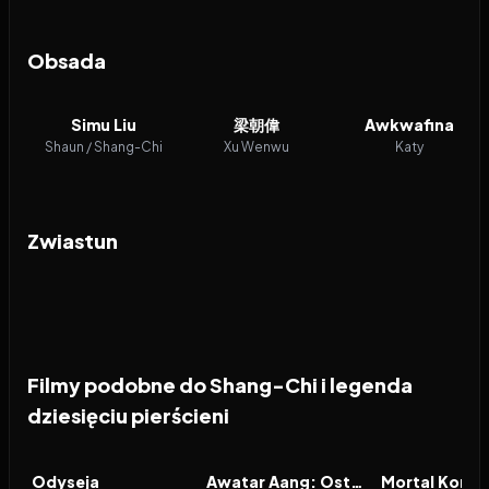
Obsada
Simu Liu
梁朝偉
Awkwafina
Shaun / Shang-Chi
Xu Wenwu
Katy
Zwiastun
Filmy podobne do Shang-Chi i legenda
dziesięciu pierścieni
2026
8.0
2026
9.3
2026
FILM
FILM
FILM
Odyseja
Awatar Aang: Ostatni władca wiatru
Mortal Komba