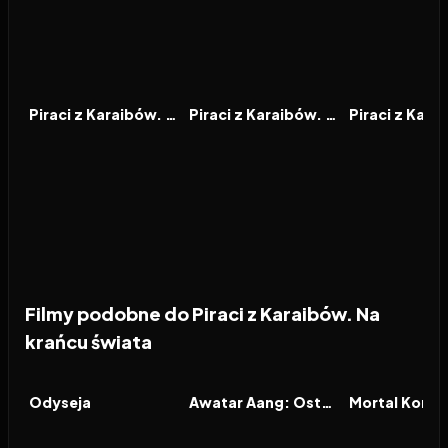
2003
7.8
2006
7.4
2011
FILM
FILM
FILM
Piraci z Karaibów. Klątwa Czarnej Perły
Piraci z Karaibów. Skrzynia umarlaka
Filmy podobne do Piraci z Karaibów. Na
krańcu świata
2026
8.0
2026
9.3
2026
FILM
FILM
FILM
Odyseja
Awatar Aang: Ostatni władca wiatru
Mortal Komba