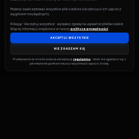
Możesz zaakceptować wszystkie pliki cookies lub odrzucić ich użycie (z 
wyjątkiem niezbędnych).
Klikając 'Akceptuj wszystkie', wyrażasz zgodę na używanie plików cookie. 
Więcej informacji znajdziesz w naszej 
polityce prywatności
.
AKCEPTUJ WSZYSTKIE
NIE ZGADZAM SIĘ
Przebywanie na stronie oznacza akceptację 
regulaminu
. Jeżeli nie zgadzasz się z 
jakimkolwiek punktem musisz natychmiast opuścić stronę.
Jeśli chcesz szybko dowiedzieć się, gdzie w sieci da się legalnie
obejrzeć wybrany film lub serial, dobrym miejscem na start jest
pFilm. Nasz serwis działa jak przewodnik po legalnych źródłach –
przy każdym tytule pokazuje, w jakich usługach VOD jest