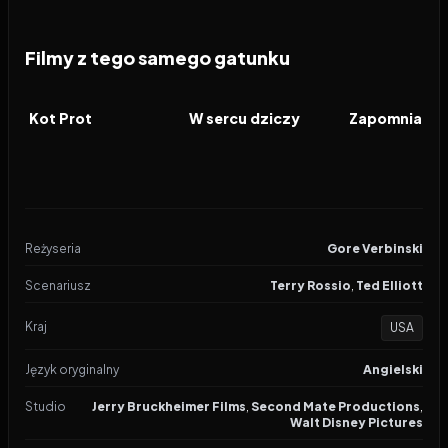
Filmy z tego samego gatunku
2026
2026
2026
FILM
FILM
FILM
Kot Prot
W sercu dziczy
Zapomniana 
Reżyseria
Gore Verbinski
Scenariusz
Terry Rossio
,
Ted Elliott
Kraj
USA
Język oryginalny
Angielski
Studio
Jerry Bruckheimer Films
,
Second Mate Productions
,
Walt Disney Pictures