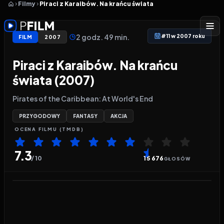
Filmy
Piraci z Karaibów. Na krańcu świata
2 godz. 49 min.
#11 w 2007 roku
FILM
2007
Piraci z Karaibów. Na krańcu
świata (2007)
Pirates of the Caribbean: At World's End
PRZYGODOWY
FANTASY
AKCJA
OCENA
FILMU
(TMDB)
7.3
/ 10
15 676
GŁOSÓW
Odtwarzacz wideo:
Piraci z Karaibów. Na krańcu ś