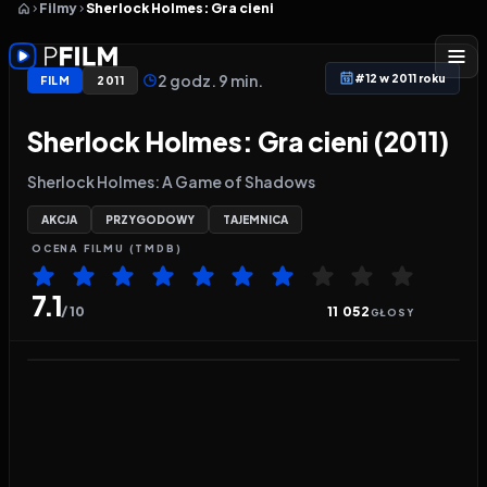
Filmy
Sherlock Holmes: Gra cieni
2 godz. 9 min.
#12 w 2011 roku
FILM
2011
Sherlock Holmes: Gra cieni (2011)
Sherlock Holmes: A Game of Shadows
AKCJA
PRZYGODOWY
TAJEMNICA
OCENA
FILMU
(TMDB)
7.1
/ 10
11 052
GŁOSY
Odtwarzacz wideo:
Sherlock Holmes: Gra cieni