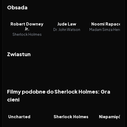
Obsada
Robert Downey
Jude Law
Noomi Rapace
Jr.
Dr. John Watson
Madam Simza Heron
Sherlock Holmes
Zwiastun
Filmy podobne do Sherlock Holmes: Gra
cieni
2022
6.9
2009
7.2
2013
FILM
FILM
FILM
Uncharted
Sherlock Holmes
Niepamięć