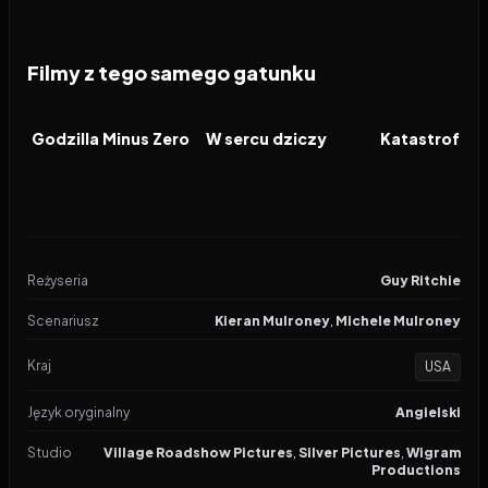
Filmy z tego samego gatunku
2026
2026
2026
FILM
FILM
FILM
Godzilla Minus Zero
W sercu dziczy
Katastrofa w
Reżyseria
Guy Ritchie
Scenariusz
Kieran Mulroney
,
Michele Mulroney
Kraj
USA
Język oryginalny
Angielski
Studio
Village Roadshow Pictures
,
Silver Pictures
,
Wigram
Productions