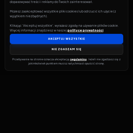
dopasowywać treści i reklamy do Twoich zainteresowań.
Możesz zaakceptować wszystkie pliki cookies lub odrzucić ich użycie (z 
wyjątkiem niezbędnych).
Klikając 'Akceptuj wszystkie', wyrażasz zgodę na używanie plików cookie. 
Więcej informacji znajdziesz w naszej 
polityce prywatności
.
AKCEPTUJ WSZYSTKIE
NIE ZGADZAM SIĘ
Przebywanie na stronie oznacza akceptację 
regulaminu
. Jeżeli nie zgadzasz się z 
jakimkolwiek punktem musisz natychmiast opuścić stronę.
Jeśli chcesz szybko dowiedzieć się, gdzie w sieci da się legalnie
obejrzeć wybrany film lub serial, dobrym miejscem na start jest
pFilm. Nasz serwis działa jak przewodnik po legalnych źródłach –
przy każdym tytule pokazuje, w jakich usługach VOD jest