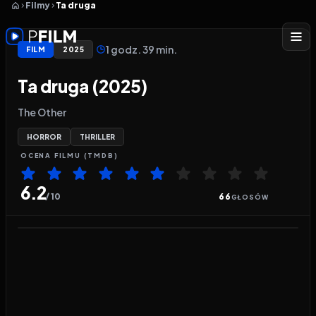
Filmy
Ta druga
1 godz. 39 min.
FILM
2025
Ta druga (2025)
The Other
HORROR
THRILLER
OCENA
FILMU
(TMDB)
6.2
/ 10
66
GŁOSÓW
Odtwarzacz wideo:
Ta druga