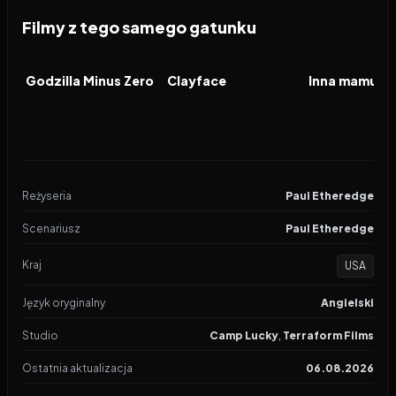
Filmy z tego samego gatunku
2026
2026
2026
FILM
FILM
FILM
Godzilla Minus Zero
Clayface
Inna mamusia
Reżyseria
Paul Etheredge
Scenariusz
Paul Etheredge
Kraj
USA
Język oryginalny
Angielski
Studio
Camp Lucky
,
Terraform Films
Ostatnia aktualizacja
06.08.2026