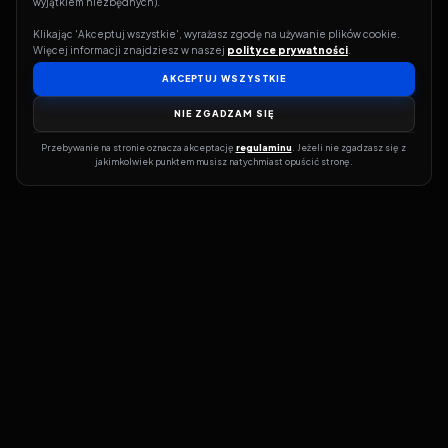
wyjątkiem niezbędnych).
Klikając 'Akceptuj wszystkie', wyrażasz zgodę na używanie plików cookie. 
Więcej informacji znajdziesz w naszej 
polityce prywatności
.
AKCEPTUJ WSZYSTKIE
NIE ZGADZAM SIĘ
Przebywanie na stronie oznacza akceptację 
regulaminu
. Jeżeli nie zgadzasz się z 
jakimkolwiek punktem musisz natychmiast opuścić stronę.
Jeśli chcesz szybko dowiedzieć się, gdzie w sieci da się legalnie
obejrzeć wybrany film lub serial, dobrym miejscem na start jest
pFilm. Nasz serwis działa jak przewodnik po legalnych źródłach –
przy każdym tytule pokazuje, w jakich usługach VOD jest
dostępny i w jakiej formie. Baza jest stale rozwijana, dzięki czemu
możesz na bieżąco odkrywać najnowsze produkcje, ale też wracać