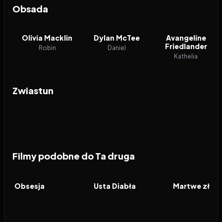
Obsada
Olivia Macklin
Dylan McTee
Avangeline
Friedlander
Robin
Daniel
Kathelia
Zwiastun
Filmy podobne do Ta druga
2026
8.2
2026
6.5
2026
FILM
FILM
FILM
Obsesja
Usta Diabła
Martwe zło: 