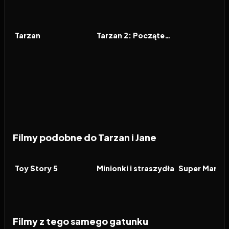
1999
7.4
2005
6.1
FILM
FILM
Tarzan
Tarzan 2: Początek legendy
Filmy podobne do Tarzan i Jane
2026
7.4
2026
6.4
2026
FILM
FILM
FILM
Toy Story 5
Minionki i straszydła
Filmy z tego samego gatunku