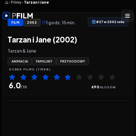
Filmy
Tarzan i Jane
1 godz. 15 min.
#27 w 2002 roku
FILM
2002
Tarzan i Jane (2002)
Tarzan & Jane
ANIMACJA
FAMILIJNY
PRZYGODOWY
OCENA
FILMU
(TMDB)
6.0
/ 10
690
GŁOSÓW
Odtwarzacz wideo:
Tarzan i Jane