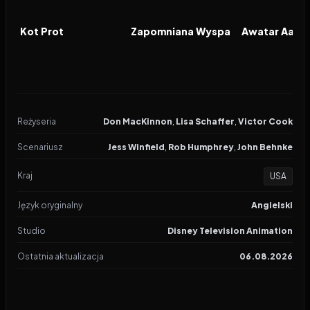
2026
2026
2026
FILM
FILM
FILM
Kot Prot
Zapomniana Wyspa
Reżyseria
Don MacKinnon
,
Lisa Schaffer
,
Victor Cook
Scenariusz
Jess Winfield
,
Rob Humphrey
,
John Behnke
Kraj
USA
Język oryginalny
Angielski
Studio
Disney Television Animation
Ostatnia aktualizacja
06.08.2026