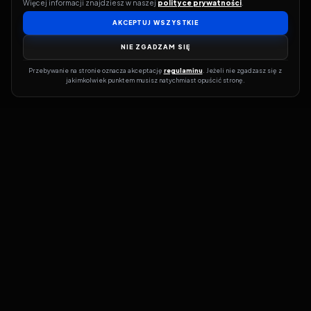
Więcej informacji znajdziesz w naszej 
polityce prywatności
.
AKCEPTUJ WSZYSTKIE
NIE ZGADZAM SIĘ
Przebywanie na stronie oznacza akceptację 
regulaminu
. Jeżeli nie zgadzasz się z 
jakimkolwiek punktem musisz natychmiast opuścić stronę.
Jeśli chcesz szybko dowiedzieć się, gdzie w sieci da się legalnie
obejrzeć wybrany film lub serial, dobrym miejscem na start jest
pFilm. Nasz serwis działa jak przewodnik po legalnych źródłach –
przy każdym tytule pokazuje, w jakich usługach VOD jest
dostępny i w jakiej formie. Baza jest stale rozwijana, dzięki czemu
możesz na bieżąco odkrywać najnowsze produkcje, ale też wracać
do klasyków czy mniej oczywistych, niezależnych tytułów. ​​