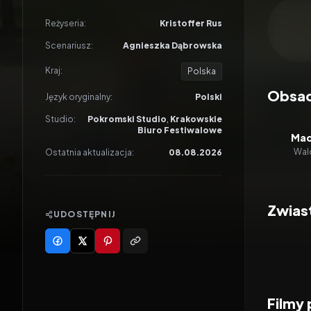
Odtwar
Reżyseria:
Kristoffer Rus
Scenariusz:
Agnieszka Dąbrowska
Kraj:
Polska
Obsa
Język oryginalny:
Polski
Studio:
Pokromski Studio
,
Krakowskie
Biuro Festiwalowe
Mac
Wal
Ostatnia aktualizacja:
08.08.2026
Zwias
UDOSTĘPNIJ
Filmy 