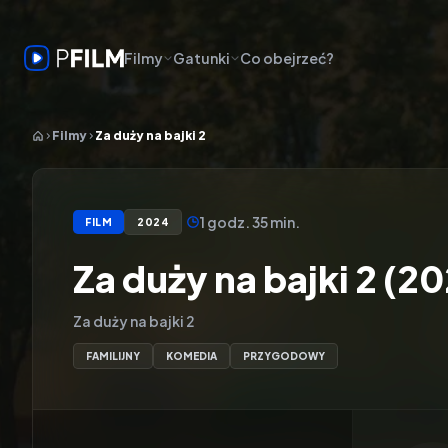
Filmy
Gatunki
Co obejrzeć?
Filmy
Za duży na bajki 2
1 godz. 35 min.
FILM
2024
Za duży na bajki 2 (2
Za duży na bajki 2
FAMILIJNY
KOMEDIA
PRZYGODOWY