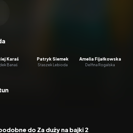
zacz wideo:
Za duży na bajki 2
da
iej Karaś
Patryk Siemek
Amelia Fijałkowska
dek Banaś
Staszek Lebioda
Delfina Rogalska
tun
podobne do Za duży na bajki 2