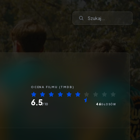
OCENA
FILMU
(TMDB)
6.5
/ 10
46
GŁOSÓW