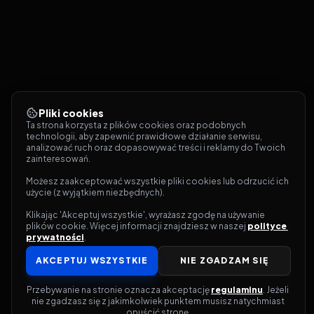
Pliki cookies
Ta strona korzysta z plików cookies oraz podobnych 
technologii, aby zapewnić prawidłowe działanie serwisu, 
analizować ruch oraz dopasowywać treści i reklamy do Twoich 
zainteresowań.
Możesz zaakceptować wszystkie pliki cookies lub odrzucić ich 
użycie (z wyjątkiem niezbędnych).
Klikając 'Akceptuj wszystkie', wyrażasz zgodę na używanie 
plików cookie. Więcej informacji znajdziesz w naszej 
polityce 
prywatności
.
AKCEPTUJ WSZYSTKIE
NIE ZGADZAM SIĘ
Przebywanie na stronie oznacza akceptację 
regulaminu
. Jeżeli 
nie zgadzasz się z jakimkolwiek punktem musisz natychmiast 
opuścić stronę.