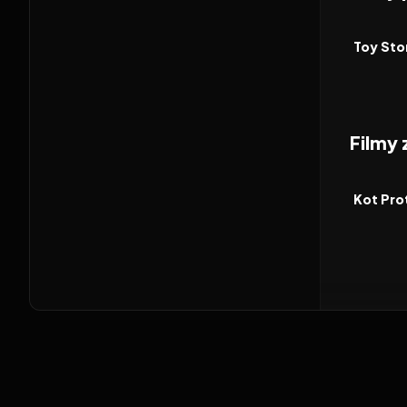
2026
FILM
Toy Sto
Filmy
2026
FILM
Kot Pro