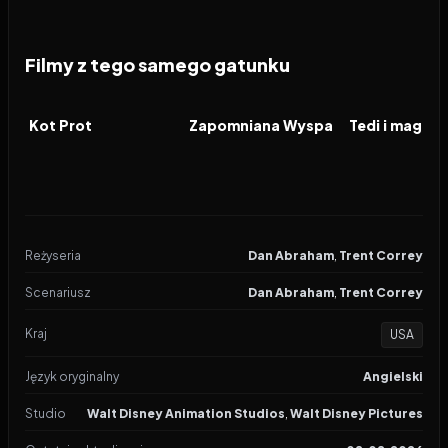
Filmy z tego samego gatunku
2026
2026
2026
FILM
FILM
FILM
Kot Prot
Zapomniana Wyspa
Reżyseria
Dan Abraham
,
Trent Correy
Scenariusz
Dan Abraham
,
Trent Correy
Kraj
USA
Język oryginalny
Angielski
Studio
Walt Disney Animation Studios
,
Walt Disney Pictures