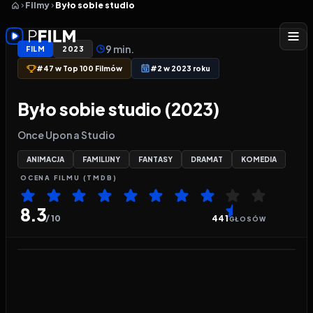
Filmy
Było sobie studio
9 min.
FILM
2023
#47 w Top 100 Filmów
#2 w 2023 roku
Było sobie studio (2023)
Once Upon a Studio
ANIMACJA
FAMILIJNY
FANTASY
DRAMAT
KOMEDIA
OCENA
FILMU
(TMDB)
8.3
/ 10
441
GŁOSÓW
Odtwarzacz wideo:
Było sobie studio