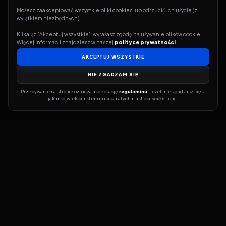
Możesz zaakceptować wszystkie pliki cookies lub odrzucić ich użycie (z 
wyjątkiem niezbędnych).
Klikając 'Akceptuj wszystkie', wyrażasz zgodę na używanie plików cookie. 
Więcej informacji znajdziesz w naszej 
polityce prywatności
.
AKCEPTUJ WSZYSTKIE
NIE ZGADZAM SIĘ
Przebywanie na stronie oznacza akceptację 
regulaminu
. Jeżeli nie zgadzasz się z 
jakimkolwiek punktem musisz natychmiast opuścić stronę.
Jeśli chcesz szybko dowiedzieć się, gdzie w sieci da się legalnie
obejrzeć wybrany film lub serial, dobrym miejscem na start jest
pFilm. Nasz serwis działa jak przewodnik po legalnych źródłach –
przy każdym tytule pokazuje, w jakich usługach VOD jest