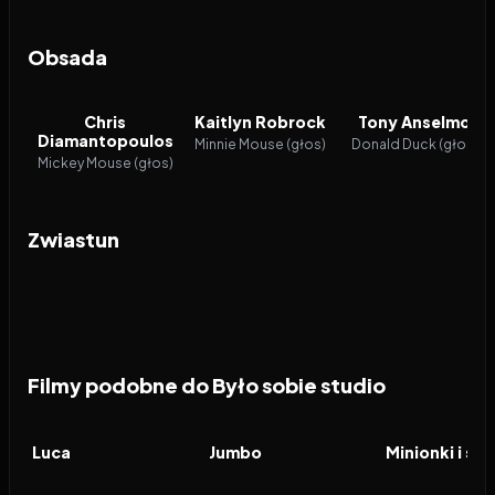
Obsada
Chris
Kaitlyn Robrock
Tony Anselmo
Diamantopoulos
Minnie Mouse (głos)
Donald Duck (głos)
Mickey Mouse (głos)
Zwiastun
Filmy podobne do Było sobie studio
2021
7.8
2025
7.5
2026
FILM
FILM
FILM
Luca
Jumbo
Minionki i st