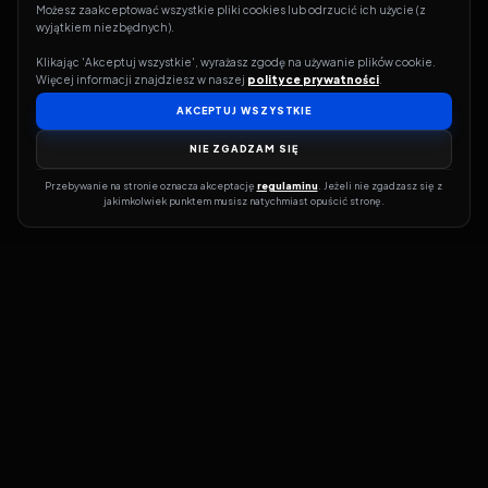
Możesz zaakceptować wszystkie pliki cookies lub odrzucić ich użycie (z 
wyjątkiem niezbędnych).
Klikając 'Akceptuj wszystkie', wyrażasz zgodę na używanie plików cookie. 
Więcej informacji znajdziesz w naszej 
polityce prywatności
.
AKCEPTUJ WSZYSTKIE
NIE ZGADZAM SIĘ
Przebywanie na stronie oznacza akceptację 
regulaminu
. Jeżeli nie zgadzasz się z 
jakimkolwiek punktem musisz natychmiast opuścić stronę.
Jeśli chcesz szybko dowiedzieć się, gdzie w sieci da się legalnie
obejrzeć wybrany film lub serial, dobrym miejscem na start jest
pFilm. Nasz serwis działa jak przewodnik po legalnych źródłach –
przy każdym tytule pokazuje, w jakich usługach VOD jest
dostępny i w jakiej formie. Baza jest stale rozwijana, dzięki czemu