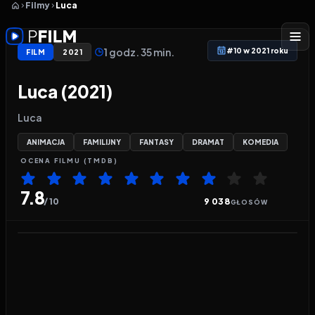
Filmy
Luca
1 godz. 35 min.
#10 w 2021 roku
FILM
2021
Luca (2021)
Luca
ANIMACJA
FAMILIJNY
FANTASY
DRAMAT
KOMEDIA
OCENA
FILMU
(TMDB)
7.8
/ 10
9 038
GŁOSÓW
Odtwarzacz wideo:
Luca