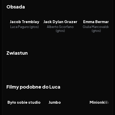
Obsada
Jacob Tremblay
Jack Dylan Grazer
Emma Berman
Luca Paguro (głos)
Alberto Scorfano
Giulia Marcovaldo
(głos)
(głos)
Zwiastun
Filmy podobne do Luca
2023
8.3
2025
7.5
2026
FILM
FILM
FILM
Było sobie studio
Jumbo
Minionki i st