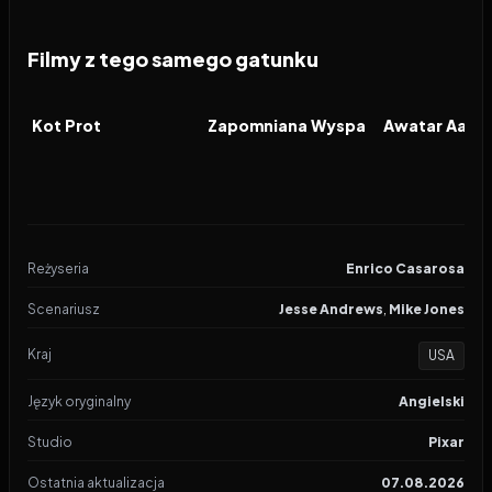
Filmy z tego samego gatunku
2026
2026
2026
FILM
FILM
FILM
Kot Prot
Zapomniana Wyspa
Reżyseria
Enrico Casarosa
Scenariusz
Jesse Andrews
,
Mike Jones
Kraj
USA
Język oryginalny
Angielski
Studio
Pixar
Ostatnia aktualizacja
07.08.2026