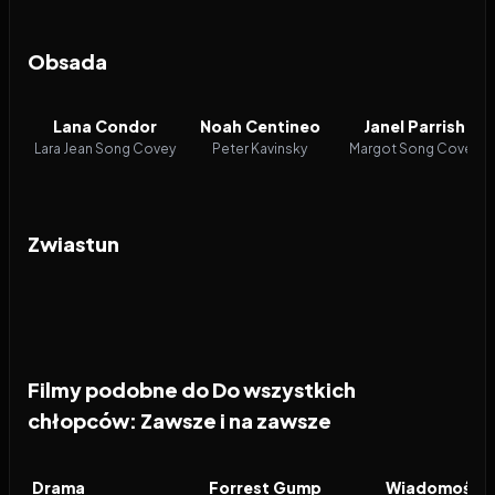
Obsada
Lana Condor
Noah Centineo
Janel Parrish
Lara Jean Song Covey
Peter Kavinsky
Margot Song Covey
Zwiastun
Filmy podobne do Do wszystkich
chłopców: Zawsze i na zawsze
2026
6.9
1994
8.5
2026
FILM
FILM
FILM
Drama
Forrest Gump