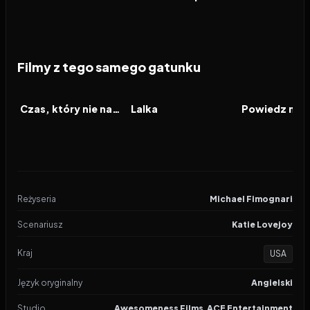
Filmy z tego samego gatunku
2026
2026
2026
FILM
FILM
FILM
Czas, który nie nadszedł
Lalka
Reżyseria
Michael Fimognari
Scenariusz
Katie Lovejoy
Kraj
USA
Język oryginalny
Angielski
Studio
Awesomeness Films
,
ACE Entertainment