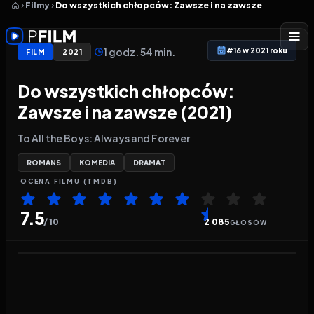
Filmy
Do wszystkich chłopców: Zawsze i na zawsze
1 godz. 54 min.
#16 w 2021 roku
FILM
2021
Do wszystkich chłopców:
Zawsze i na zawsze (2021)
To All the Boys: Always and Forever
ROMANS
KOMEDIA
DRAMAT
OCENA
FILMU
(TMDB)
7.5
/ 10
2 085
GŁOSÓW
Odtwarzacz wideo:
Do wszystkich chłopców: Zaws