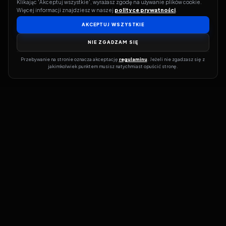
Klikając 'Akceptuj wszystkie', wyrażasz zgodę na używanie plików cookie. 
Więcej informacji znajdziesz w naszej 
polityce prywatności
.
AKCEPTUJ WSZYSTKIE
NIE ZGADZAM SIĘ
Przebywanie na stronie oznacza akceptację 
regulaminu
. Jeżeli nie zgadzasz się z 
jakimkolwiek punktem musisz natychmiast opuścić stronę.
Jeśli chcesz szybko dowiedzieć się, gdzie w sieci da się legalnie
obejrzeć wybrany film lub serial, dobrym miejscem na start jest
pFilm. Nasz serwis działa jak przewodnik po legalnych źródłach –
przy każdym tytule pokazuje, w jakich usługach VOD jest
dostępny i w jakiej formie. Baza jest stale rozwijana, dzięki czemu
możesz na bieżąco odkrywać najnowsze produkcje, ale też wracać
do klasyków czy mniej oczywistych, niezależnych tytułów. ​​