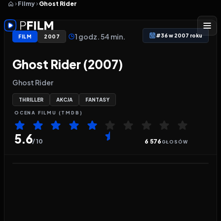
Filmy
Ghost Rider
1 godz. 54 min.
#36 w 2007 roku
FILM
2007
Ghost Rider (2007)
Ghost Rider
THRILLER
AKCJA
FANTASY
OCENA
FILMU
(TMDB)
5.6
/ 10
6 576
GŁOSÓW
Odtwarzacz wideo:
Ghost Rider