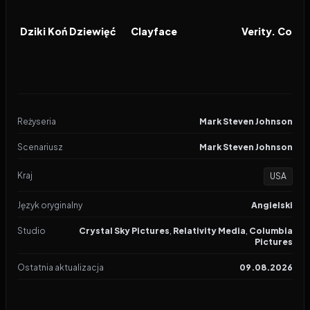
2026
2026
2026
FILM
FILM
FILM
Dziki Koń Dziewięć
Clayface
Reżyseria
Mark Steven Johnson
Scenariusz
Mark Steven Johnson
Kraj
USA
Język oryginalny
Angielski
Studio
Crystal Sky Pictures
,
Relativity Media
,
Columbia
Pictures
Ostatnia aktualizacja
09.08.2026