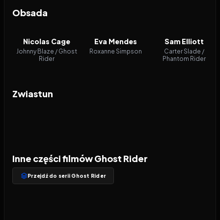
Obsada
Nicolas Cage
Eva Mendes
Sam Elliott
Johnny Blaze / Ghost
Roxanne Simpson
Carter Slade /
Rider
Phantom Rider
Zwiastun
Inne części filmów Ghost Rider
Przejdź do serii Ghost Rider