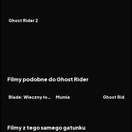
2011
5.0
FILM
Ghost Rider 2
Filmy podobne do Ghost Rider
2002
6.6
2017
5.5
2011
FILM
FILM
FILM
Blade: Wieczny łowca II
Mumia
Ghost Rider 
Filmy z tego samego gatunku