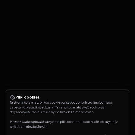
Pliki cookies
Ta strona korzysta z plików cookies oraz podobnych technologii, aby 
zapewnić prawidłowe działanie serwisu, analizować ruch oraz 
dopasowywać treści i reklamy do Twoich zainteresowań.
Możesz zaakceptować wszystkie pliki cookies lub odrzucić ich użycie (z 
wyjątkiem niezbędnych).