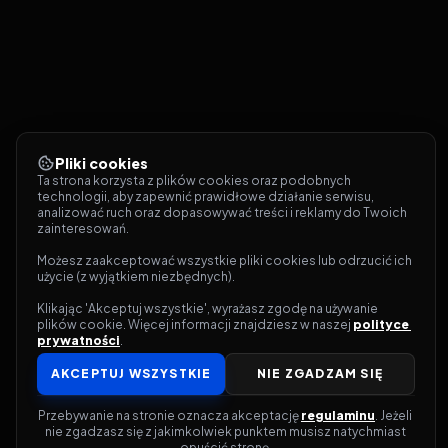
Pliki cookies
Ta strona korzysta z plików cookies oraz podobnych 
technologii, aby zapewnić prawidłowe działanie serwisu, 
analizować ruch oraz dopasowywać treści i reklamy do Twoich 
zainteresowań.
Możesz zaakceptować wszystkie pliki cookies lub odrzucić ich 
użycie (z wyjątkiem niezbędnych).
Klikając 'Akceptuj wszystkie', wyrażasz zgodę na używanie 
plików cookie. Więcej informacji znajdziesz w naszej 
polityce 
prywatności
.
AKCEPTUJ WSZYSTKIE
NIE ZGADZAM SIĘ
Przebywanie na stronie oznacza akceptację 
regulaminu
. Jeżeli 
nie zgadzasz się z jakimkolwiek punktem musisz natychmiast 
opuścić stronę.