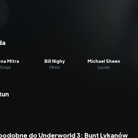
zacz wideo:
Underworld 3: Bunt Lykanów
da
na Mitra
Bill Nighy
Michael Sheen
Sonja
Viktor
Lucian
tun
 podobne do Underworld 3: Bunt Lykanów