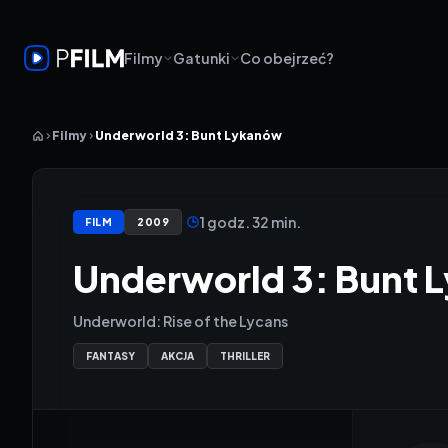
Filmy
Gatunki
Co obejrzeć?
Filmy
Underworld 3: Bunt Lykanów
1 godz. 32 min.
FILM
2009
Underworld 3: Bunt 
Underworld: Rise of the Lycans
FANTASY
AKCJA
THRILLER