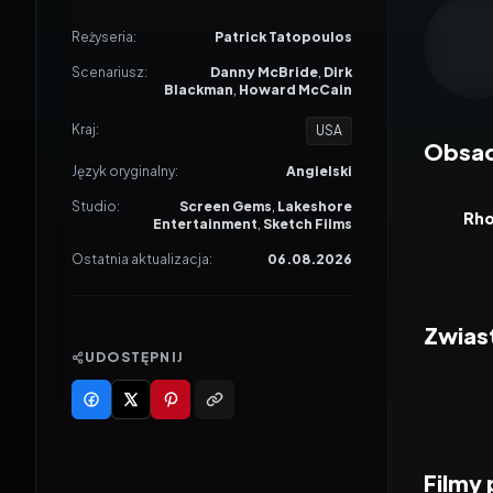
Odtwar
Reżyseria:
Patrick Tatopoulos
Scenariusz:
Danny McBride
,
Dirk
Blackman
,
Howard McCain
Kraj:
USA
Obsa
Język oryginalny:
Angielski
Studio:
Screen Gems
,
Lakeshore
Rho
Entertainment
,
Sketch Films
Ostatnia aktualizacja:
06.08.2026
Zwias
UDOSTĘPNIJ
Filmy