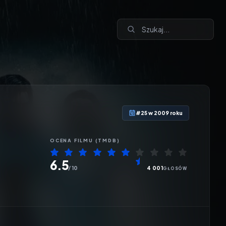
#25 w 2009 roku
OCENA
FILMU
(TMDB)
6.5
/ 10
4 001
GŁOSÓW