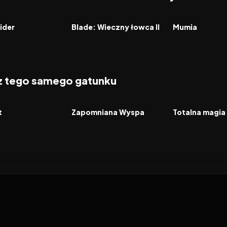
5.6
2002
6.6
2017
FILM
FILM
ider
Blade: Wieczny łowca II
Mumia
 z tego samego gatunku
2026
2026
FILM
FILM
t
Zapomniana Wyspa
Totalna magia