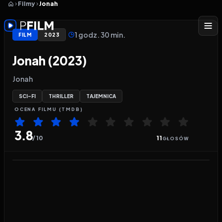
Filmy
Jonah
1 godz. 30 min.
FILM
2023
Jonah (2023)
Jonah
SCI-FI
THRILLER
TAJEMNICA
OCENA
FILMU
(TMDB)
3.8
/ 10
11
GŁOSÓW
Odtwarzacz wideo:
Jonah