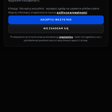
wyjątkiem niezbędnych).
Klikając 'Akceptuj wszystkie', wyrażasz zgodę na używanie plików cookie. 
Więcej informacji znajdziesz w naszej 
polityce prywatności
.
AKCEPTUJ WSZYSTKIE
NIE ZGADZAM SIĘ
Przebywanie na stronie oznacza akceptację 
regulaminu
. Jeżeli nie zgadzasz się z 
jakimkolwiek punktem musisz natychmiast opuścić stronę.
Jeśli chcesz szybko dowiedzieć się, gdzie w sieci da się legalnie
obejrzeć wybrany film lub serial, dobrym miejscem na start jest
pFilm. Nasz serwis działa jak przewodnik po legalnych źródłach –
przy każdym tytule pokazuje, w jakich usługach VOD jest
dostępny i w jakiej formie. Baza jest stale rozwijana, dzięki czemu
możesz na bieżąco odkrywać najnowsze produkcje, ale też wracać