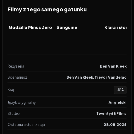
Filmy z tego samego gatunku
2026
2026
2026
FILM
FILM
FILM
Godzilla Minus Zero
Sanguine
Klara i słońce
Reżyseria
Ben Van Kleek
Scenariusz
Ben Van Kleek
,
Trevor Vandelac
Kraj
USA
Język oryginalny
Angielski
Studio
Twenty68 Films
Ostatnia aktualizacja
08.08.2026