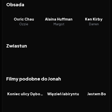
Obsada
Osric Chau
Alaina Huffman
Ken Kirby
Ozzie
Margot
Darren
Zwiastun
Filmy podobne do Jonah
2026
7.6
2014
7.2
2011
FILM
FILM
FILM
Koniec ulicy Dębowej
Więzień labiryntu
Jestem Bogi