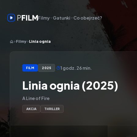
Filmy
Gatunki
Co obejrzeć?
Filmy
Linia ognia
1 godz. 26 min.
FILM
2025
Linia ognia (2025)
A Line of Fire
AKCJA
THRILLER