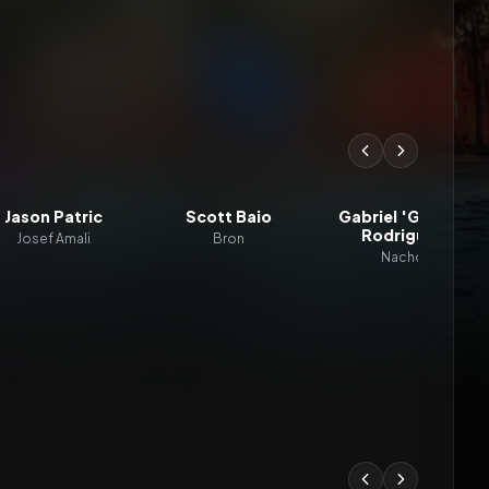
Jason Patric
Scott Baio
Gabriel 'G-Rod'
Rodriguez
Josef Amali
Bron
Nacho