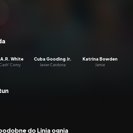
zacz wideo:
Linia ognia
da
 A.R. White
Cuba Gooding Jr.
Katrina Bowden
'Cash' Conry
Javier Cardona
Jamie
tun
podobne do Linia ognia