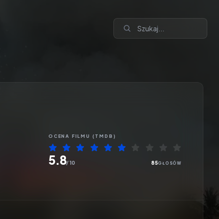
OCENA
FILMU
(TMDB)
5.8
/ 10
85
GŁOSÓW