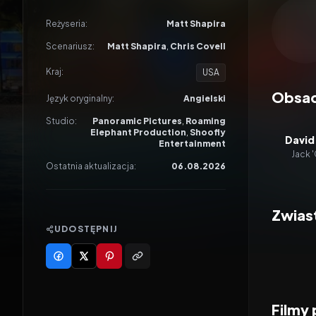
Odtwar
Reżyseria:
Matt Shapira
Scenariusz:
Matt Shapira
,
Chris Covell
Kraj:
USA
Obsa
Język oryginalny:
Angielski
Studio:
Panoramic Pictures
,
Roaming
Elephant Production
,
Shoofly
David
Entertainment
Jack 
Ostatnia aktualizacja:
06.08.2026
Zwias
UDOSTĘPNIJ
Filmy 