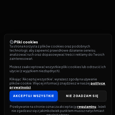
Pliki cookies
Ta strona korzysta z plików cookies oraz podobnych 
technologii, aby zapewnić prawidłowe działanie serwisu, 
analizować ruch oraz dopasowywać treści i reklamy do Twoich 
zainteresowań.
Możesz zaakceptować wszystkie pliki cookies lub odrzucić ich 
użycie (z wyjątkiem niezbędnych).
Klikając 'Akceptuj wszystkie', wyrażasz zgodę na używanie 
plików cookie. Więcej informacji znajdziesz w naszej 
polityce 
prywatności
.
AKCEPTUJ WSZYSTKIE
NIE ZGADZAM SIĘ
Przebywanie na stronie oznacza akceptację 
regulaminu
. Jeżeli 
nie zgadzasz się z jakimkolwiek punktem musisz natychmiast 
opuścić stronę.