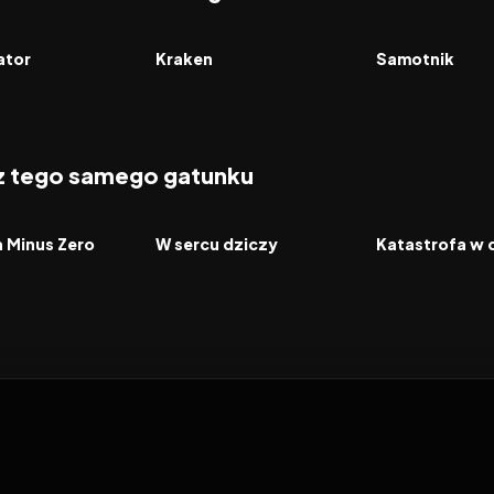
7.6
2026
6.3
2026
FILM
FILM
ator
Kraken
Samotnik
 z tego samego gatunku
2026
2026
FILM
FILM
a Minus Zero
W sercu dziczy
Katastrofa w 