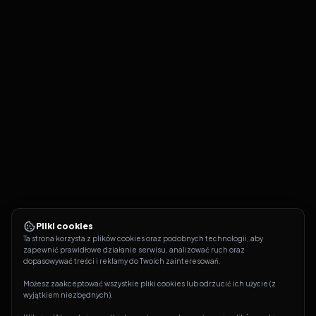
Pliki cookies
Ta strona korzysta z plików cookies oraz podobnych technologii, aby 
zapewnić prawidłowe działanie serwisu, analizować ruch oraz 
dopasowywać treści i reklamy do Twoich zainteresowań.
Możesz zaakceptować wszystkie pliki cookies lub odrzucić ich użycie (z 
wyjątkiem niezbędnych).