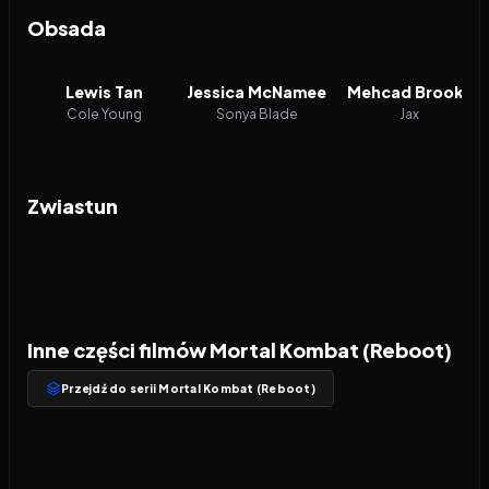
Obsada
Lewis Tan
Jessica McNamee
Mehcad Brooks
Cole Young
Sonya Blade
Jax
Zwiastun
Inne części filmów Mortal Kombat (Reboot)
Przejdź do serii Mortal Kombat (Reboot)