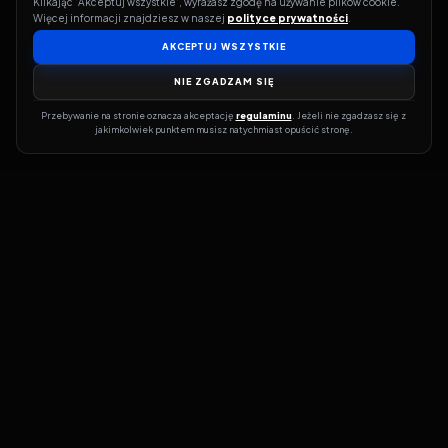
Klikając 'Akceptuj wszystkie', wyrażasz zgodę na używanie plików cookie. 
Więcej informacji znajdziesz w naszej 
polityce prywatności
.
AKCEPTUJ WSZYSTKIE
NIE ZGADZAM SIĘ
Przebywanie na stronie oznacza akceptację 
regulaminu
. Jeżeli nie zgadzasz się z 
jakimkolwiek punktem musisz natychmiast opuścić stronę.
Jeśli chcesz szybko dowiedzieć się, gdzie w sieci da się legalnie
obejrzeć wybrany film lub serial, dobrym miejscem na start jest
pFilm. Nasz serwis działa jak przewodnik po legalnych źródłach –
przy każdym tytule pokazuje, w jakich usługach VOD jest
dostępny i w jakiej formie. Baza jest stale rozwijana, dzięki czemu
możesz na bieżąco odkrywać najnowsze produkcje, ale też wracać
do klasyków czy mniej oczywistych, niezależnych tytułów. ​​