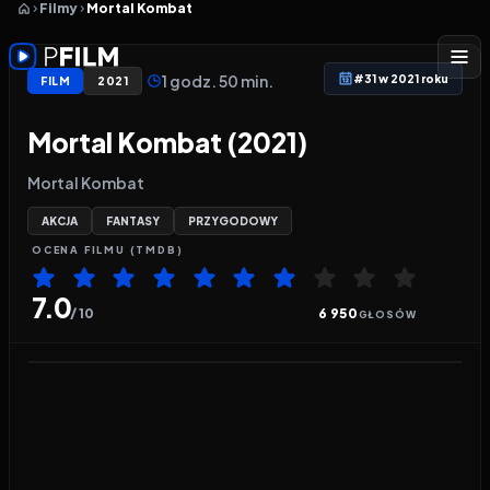
Filmy
Mortal Kombat
1 godz. 50 min.
#31 w 2021 roku
FILM
2021
Mortal Kombat (2021)
Mortal Kombat
AKCJA
FANTASY
PRZYGODOWY
OCENA
FILMU
(TMDB)
7.0
/ 10
6 950
GŁOSÓW
Odtwarzacz wideo:
Mortal Kombat