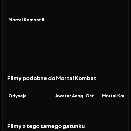
2026
7.9
FILM
Mortal Kombat II
Filmy podobne do Mortal Kombat
2026
8.0
2026
9.3
2026
FILM
FILM
FILM
Odyseja
Awatar Aang: Ostatni władca wiatru
Mortal Komba
Filmy z tego samego gatunku