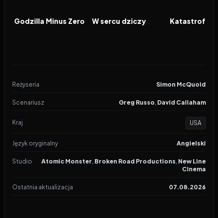
2026
2026
2026
FILM
FILM
FILM
Godzilla Minus Zero
W sercu dziczy
Katastrofa w
Reżyseria
Simon McQuoid
Scenariusz
Greg Russo
,
David Callaham
Kraj
USA
Język oryginalny
Angielski
Studio
Atomic Monster
,
Broken Road Productions
,
New Line
Cinema
Ostatnia aktualizacja
07.08.2026