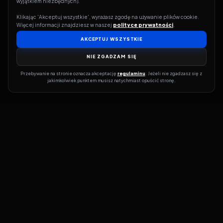
wyjątkiem niezbędnych).
Klikając 'Akceptuj wszystkie', wyrażasz zgodę na używanie plików cookie. 
Więcej informacji znajdziesz w naszej 
polityce prywatności
.
AKCEPTUJ WSZYSTKIE
NIE ZGADZAM SIĘ
Przebywanie na stronie oznacza akceptację 
regulaminu
. Jeżeli nie zgadzasz się z 
jakimkolwiek punktem musisz natychmiast opuścić stronę.
Jeśli chcesz szybko dowiedzieć się, gdzie w sieci da się legalnie
obejrzeć wybrany film lub serial, dobrym miejscem na start jest
pFilm. Nasz serwis działa jak przewodnik po legalnych źródłach –
przy każdym tytule pokazuje, w jakich usługach VOD jest
dostępny i w jakiej formie. Baza jest stale rozwijana, dzięki czemu
możesz na bieżąco odkrywać najnowsze produkcje, ale też wracać