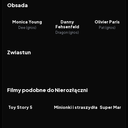
Obsada
Monica Young
Danny
Olivier Paris
Fehsenfeld
Dee (głos)
Pat (głos)
Dragon (głos)
Zwiastun
Filmy podobne do Nierozłączni
2026
7.4
2026
6.4
2026
FILM
FILM
FILM
Toy Story 5
Minionki i straszydła