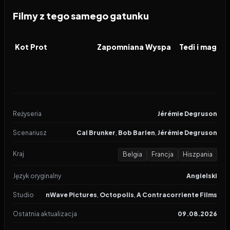
Filmy z tego samego gatunku
2026
2026
2026
FILM
FILM
FILM
Kot Prot
Zapomniana Wyspa
Reżyseria
Jérémie Degruson
Scenariusz
Cal Brunker
,
Bob Barlen
,
Jérémie Degruson
Kraj
Belgia
Francja
Hiszpania
Język oryginalny
Angielski
Studio
nWave Pictures
,
Octopolis
,
A Contracorriente Films
Ostatnia aktualizacja
09.08.2026