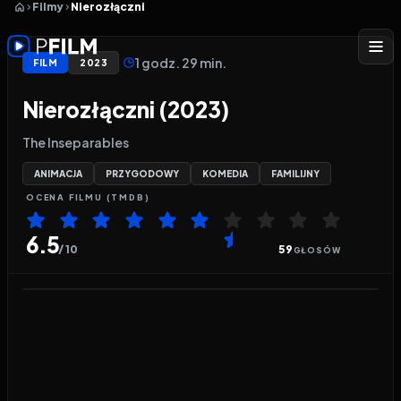
Filmy
Nierozłączni
1 godz. 29 min.
FILM
2023
Nierozłączni (2023)
The Inseparables
ANIMACJA
PRZYGODOWY
KOMEDIA
FAMILIJNY
OCENA
FILMU
(TMDB)
6.5
/ 10
59
GŁOSÓW
Odtwarzacz wideo:
Nierozłączni