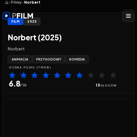
Filmy
Norbert
FILM
2025
Norbert (2025)
Norbert
ANIMACJA
PRZYGODOWY
KOMEDIA
OCENA
FILMU
(TMDB)
6.8
/ 10
13
GŁOSÓW
Odtwarzacz wideo:
Norbert