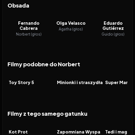
Obsada
Fernando
Olga Velasco
Eduardo
Cabrera
Gutiérrez
Agatha (głos)
Norbert (głos)
Guido (głos)
Filmy podobne do Norbert
2026
7.4
2026
6.4
2026
FILM
FILM
FILM
Toy Story 5
Minionki i straszydła
Filmy z tego samego gatunku
2026
2026
2026
FILM
FILM
FILM
Kot Prot
Zapomniana Wyspa