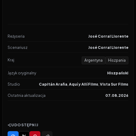
Reżyseria
José Corral Llorente
Scenariusz
José Corral Llorente
Kraj
Argentyna
Hiszpania
Język oryginalny
Hiszpański
Studio
Capitán Araña
,
Aquí y Allí Films
,
Vista Sur Films
Ostatnia aktualizacja
07.08.2026
UDOSTĘPNIJ