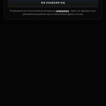
NIE ZGADZAM SIĘ
Przebywanie na stronie oznacza akceptację 
regulaminu
. Jeżeli nie zgadzasz się z 
jakimkolwiek punktem musisz natychmiast opuścić stronę.
Jeśli chcesz szybko dowiedzieć się, gdzie w sieci da się legalnie
obejrzeć wybrany film lub serial, dobrym miejscem na start jest
pFilm. Nasz serwis działa jak przewodnik po legalnych źródłach –
przy każdym tytule pokazuje, w jakich usługach VOD jest
dostępny i w jakiej formie. Baza jest stale rozwijana, dzięki czemu
możesz na bieżąco odkrywać najnowsze produkcje, ale też wracać
do klasyków czy mniej oczywistych, niezależnych tytułów. ​​
Na pFilm znajdziesz szerokie spektrum propozycji: świeże
premiery, filmy obyczajowe, komedie, kino familijne, science
fiction i wiele innych gatunków wybieranych przez widzów na co