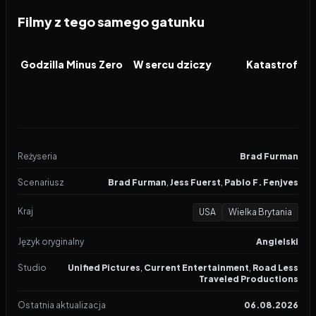
Filmy z tego samego gatunku
2026
2026
2026
FILM
FILM
FILM
Godzilla Minus Zero
W sercu dziczy
Katastrofa w
Reżyseria
Brad Furman
Scenariusz
Brad Furman
,
Jess Fuerst
,
Pablo F. Fenjves
Kraj
USA
Wielka Brytania
Język oryginalny
Angielski
Studio
Unified Pictures
,
Current Entertainment
,
Road Less
Traveled Productions
Ostatnia aktualizacja
06.08.2026