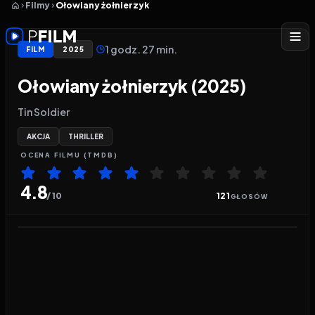
Filmy
Ołowiany żołnierzyk
1 godz. 27 min.
FILM
2025
Ołowiany żołnierzyk (2025)
Tin Soldier
AKCJA
THRILLER
OCENA
FILMU
(TMDB)
4.8
/ 10
121
GŁOSÓW
Odtwarzacz wideo:
Ołowiany żołnierzyk