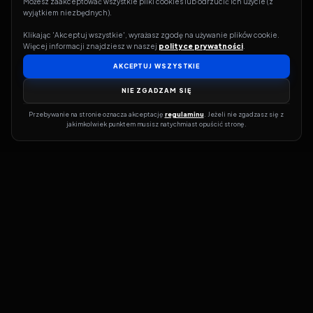
Możesz zaakceptować wszystkie pliki cookies lub odrzucić ich użycie (z 
wyjątkiem niezbędnych).
Klikając 'Akceptuj wszystkie', wyrażasz zgodę na używanie plików cookie. 
Więcej informacji znajdziesz w naszej 
polityce prywatności
.
AKCEPTUJ WSZYSTKIE
NIE ZGADZAM SIĘ
Przebywanie na stronie oznacza akceptację 
regulaminu
. Jeżeli nie zgadzasz się z 
jakimkolwiek punktem musisz natychmiast opuścić stronę.
Jeśli chcesz szybko dowiedzieć się, gdzie w sieci da się legalnie
obejrzeć wybrany film lub serial, dobrym miejscem na start jest
pFilm. Nasz serwis działa jak przewodnik po legalnych źródłach –
przy każdym tytule pokazuje, w jakich usługach VOD jest
dostępny i w jakiej formie. Baza jest stale rozwijana, dzięki czemu