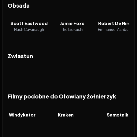
Obsada
Scott Eastwood
Jamie Foxx
Robert De Niro
Nash Cavanaugh
The Bokushi
Emmanuel Ashburn
Zwiastun
Filmy podobne do Ołowiany żołnierzyk
2026
7.6
2026
6.3
2026
FILM
FILM
FILM
Windykator
Kraken
Samotnik