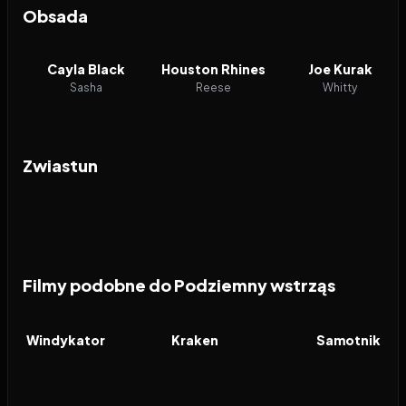
Obsada
Cayla Black
Houston Rhines
Joe Kurak
Sasha
Reese
Whitty
Zwiastun
Filmy podobne do Podziemny wstrząs
2026
7.7
2026
6.3
2026
FILM
FILM
FILM
Windykator
Kraken
Samotnik