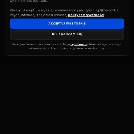
wyjątkiem niezbędnych).
Klikając 'Akceptuj wszystkie', wyrażasz zgodę na używanie plików cookie. 
Więcej informacji znajdziesz w naszej 
polityce prywatności
.
AKCEPTUJ WSZYSTKIE
NIE ZGADZAM SIĘ
Przebywanie na stronie oznacza akceptację 
regulaminu
. Jeżeli nie zgadzasz się z 
jakimkolwiek punktem musisz natychmiast opuścić stronę.
Jeśli chcesz szybko dowiedzieć się, gdzie w sieci da się legalnie
obejrzeć wybrany film lub serial, dobrym miejscem na start jest
pFilm. Nasz serwis działa jak przewodnik po legalnych źródłach –
przy każdym tytule pokazuje, w jakich usługach VOD jest
dostępny i w jakiej formie. Baza jest stale rozwijana, dzięki czemu
możesz na bieżąco odkrywać najnowsze produkcje, ale też wracać