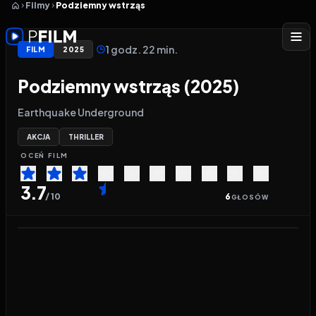
Filmy
Podziemny wstrząs
1 godz. 22 min.
FILM
2025
Podziemny wstrząs (2025)
Earthquake Underground
AKCJA
THRILLER
OCEŃ
FILM
3.7
/ 10
6
GŁOSÓW
Odtwarzacz wideo:
Podziemny wstrząs