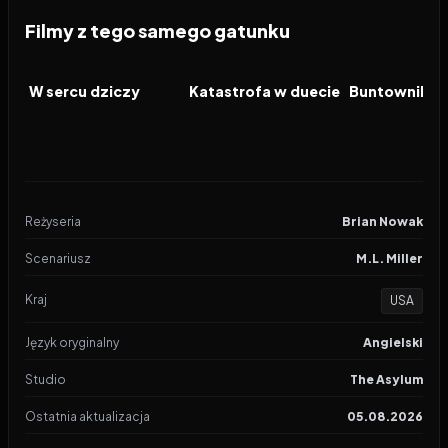
Filmy z tego samego gatunku
2026
2026
2026
FILM
FILM
FILM
W sercu dziczy
Katastrofa w duecie
Buntownik
Reżyseria
Brian Nowak
Scenariusz
M.L. Miller
Kraj
USA
Język oryginalny
Angielski
Studio
The Asylum
Ostatnia aktualizacja
05.08.2026