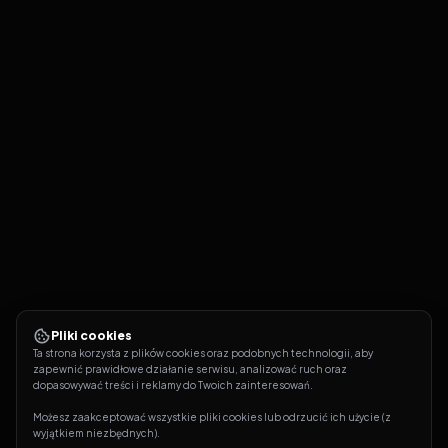
Pliki cookies
Ta strona korzysta z plików cookies oraz podobnych technologii, aby 
zapewnić prawidłowe działanie serwisu, analizować ruch oraz 
dopasowywać treści i reklamy do Twoich zainteresowań.
Możesz zaakceptować wszystkie pliki cookies lub odrzucić ich użycie (z 
wyjątkiem niezbędnych).