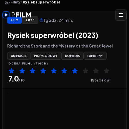
Filmy
Rysiek superwróbel
1 godz. 24 min.
FILM
2023
Rysiek superwróbel (2023)
Richard the Stork and the Mystery of the Great Jewel
ANIMACJA
PRZYGODOWY
KOMEDIA
FAMILIJNY
OCENA
FILMU
(TMDB)
7.0
/ 10
15
GŁOSÓW
Odtwarzacz wideo:
Rysiek superwróbel