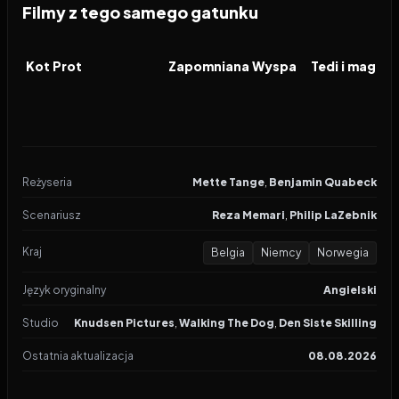
Filmy z tego samego gatunku
2026
2026
2026
FILM
FILM
FILM
Kot Prot
Zapomniana Wyspa
Reżyseria
Mette Tange
,
Benjamin Quabeck
Scenariusz
Reza Memari
,
Philip LaZebnik
Kraj
Belgia
Niemcy
Norwegia
Język oryginalny
Angielski
Studio
Knudsen Pictures
,
Walking The Dog
,
Den Siste Skilling
Ostatnia aktualizacja
08.08.2026