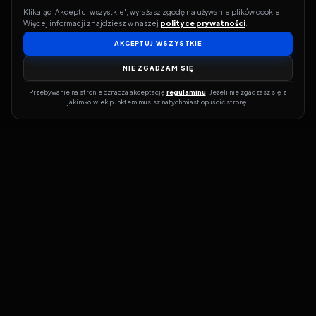
Klikając 'Akceptuj wszystkie', wyrażasz zgodę na używanie plików cookie. 
Więcej informacji znajdziesz w naszej 
polityce prywatności
.
AKCEPTUJ WSZYSTKIE
NIE ZGADZAM SIĘ
Przebywanie na stronie oznacza akceptację 
regulaminu
. Jeżeli nie zgadzasz się z 
jakimkolwiek punktem musisz natychmiast opuścić stronę.
Jeśli chcesz szybko dowiedzieć się, gdzie w sieci da się legalnie
obejrzeć wybrany film lub serial, dobrym miejscem na start jest
pFilm. Nasz serwis działa jak przewodnik po legalnych źródłach –
przy każdym tytule pokazuje, w jakich usługach VOD jest
dostępny i w jakiej formie. Baza jest stale rozwijana, dzięki czemu
możesz na bieżąco odkrywać najnowsze produkcje, ale też wracać
do klasyków czy mniej oczywistych, niezależnych tytułów. ​​