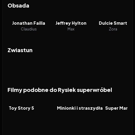
Obsada
Jonathan Failla
Jeffrey Hylton
Dulcie Smart
Claudius
Max
Zora
Zwiastun
Filmy podobne do Rysiek superwróbel
2026
7.4
2026
6.3
2026
FILM
FILM
FILM
Toy Story 5
Minionki i straszydła