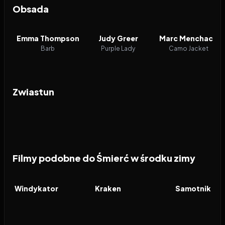
Obsada
Emma Thompson
Judy Greer
Marc Menchaca
Barb
Purple Lady
Camo Jacket
Zwiastun
Filmy podobne do Śmierć w środku zimy
2026
7.6
2026
6.3
2026
FILM
FILM
FILM
Windykator
Kraken
Samotnik