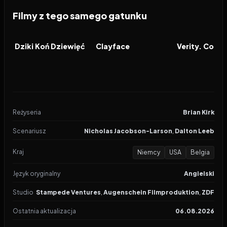
Filmy z tego samego gatunku
2026
2026
2026
FILM
FILM
FILM
Dziki Koń Dziewięć
Clayface
Reżyseria
Brian Kirk
Scenariusz
Nicholas Jacobson-Larson
,
Dalton Leeb
Kraj
Niemcy
USA
Belgia
Język oryginalny
Angielski
Studio
Stampede Ventures
,
Augenschein Filmproduktion
,
ZDF
Ostatnia aktualizacja
06.08.2026