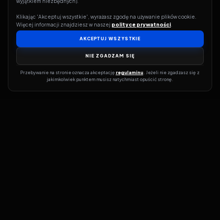
wyjątkiem niezbędnych).
Klikając 'Akceptuj wszystkie', wyrażasz zgodę na używanie plików cookie. 
Więcej informacji znajdziesz w naszej 
polityce prywatności
.
AKCEPTUJ WSZYSTKIE
NIE ZGADZAM SIĘ
Przebywanie na stronie oznacza akceptację 
regulaminu
. Jeżeli nie zgadzasz się z 
jakimkolwiek punktem musisz natychmiast opuścić stronę.
Jeśli chcesz szybko dowiedzieć się, gdzie w sieci da się legalnie
obejrzeć wybrany film lub serial, dobrym miejscem na start jest
pFilm. Nasz serwis działa jak przewodnik po legalnych źródłach –
przy każdym tytule pokazuje, w jakich usługach VOD jest
dostępny i w jakiej formie. Baza jest stale rozwijana, dzięki czemu
możesz na bieżąco odkrywać najnowsze produkcje, ale też wracać