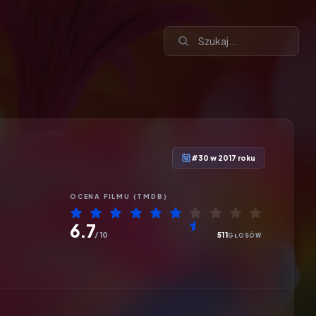
#30 w 2017 roku
OCENA
FILMU
(TMDB)
6.7
/ 10
511
GŁOSÓW