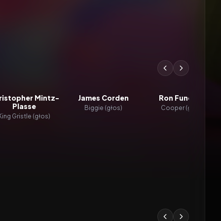
ristopher Mintz-
James Corden
Ron Funches
Plasse
Biggie (głos)
Cooper (głos)
King Gristle (głos)