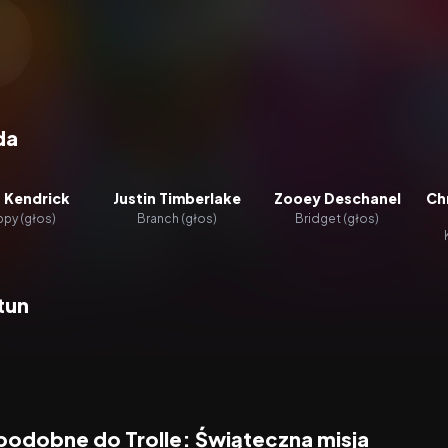
zacz wideo:
Trolle: Świąteczna misja
da
 Kendrick
Justin Timberlake
Zooey Deschanel
Ch
py (głos)
Branch (głos)
Bridget (głos)
tun
 podobne do Trolle: Świąteczna misja