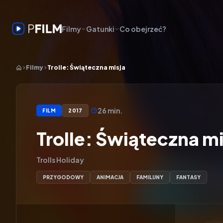
Filmy
Gatunki
Co obejrzeć?
Filmy
Trolle: Świąteczna misja
26 min.
FILM
2017
Trolle: Świąteczna mi
Trolls Holiday
PRZYGODOWY
ANIMACJA
FAMILIJNY
FANTASY