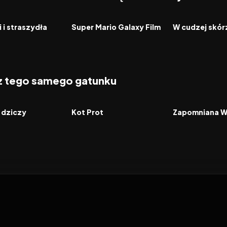
6.4
2026
8.3
2026
FILM
FILM
 i straszydła
Super Mario Galaxy Film
W cudzej skór
 z tego samego gatunku
2026
2026
FILM
FILM
 dziczy
Kot Prot
Zapomniana 