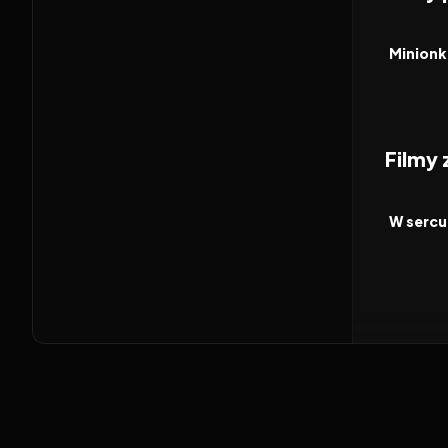
2026
FILM
Minionki
Filmy
2026
FILM
W sercu