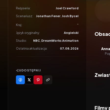
Odtwar
Reżyseria:
Joel Crawford
Scenariusz:
Jonathan Fener
,
Josh Bycel
-
Kraj:
Obsa
Język oryginalny:
Angielski
Studio:
NBC
,
DreamWorks Animation
Anna
Ostatnia aktualizacja:
07.08.2026
Pop
UDOSTĘPNIJ
Zwias
Filmy