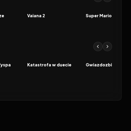
8.9
2024
7.0
2023
FILM
FILM
ze
Vaiana 2
Super Mario Bros. Fi
2026
2026
FILM
FILM
Wyspa
Katastrofa w duecie
Gwiazdozbiór Psa