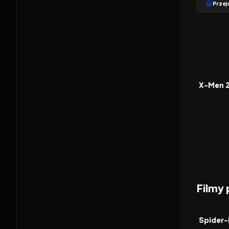
Przej
2003
FILM
X-Men 
Filmy
2026
FILM