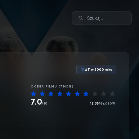
#11 w 2000 roku
OCENA
FILMU
(TMDB)
7.0
/ 10
12 351
GŁOSÓW