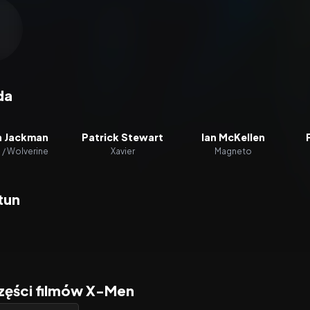
zacz wideo:
X-Men
da
 Jackman
Patrick Stewart
Ian McKellen
 / Wolverine
Xavier
Magneto
tun
części filmów X-Men