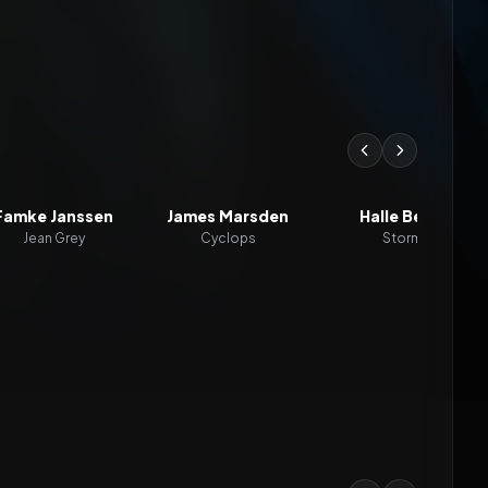
Famke Janssen
James Marsden
Halle Berry
Jean Grey
Cyclops
Storm