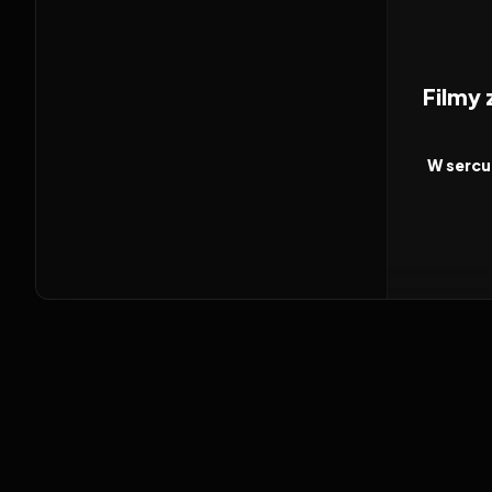
Filmy
2026
FILM
W sercu