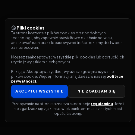
Pliki cookies
Ta strona korzysta z plików cookies oraz podobnych 
technologii, aby zapewnić prawidłowe działanie serwisu, 
analizować ruch oraz dopasowywać treści i reklamy do Twoich 
zainteresowań.
Możesz zaakceptować wszystkie pliki cookies lub odrzucić ich 
użycie (z wyjątkiem niezbędnych).
Klikając 'Akceptuj wszystkie', wyrażasz zgodę na używanie 
plików cookie. Więcej informacji znajdziesz w naszej 
polityce 
prywatności
.
AKCEPTUJ WSZYSTKIE
NIE ZGADZAM SIĘ
Przebywanie na stronie oznacza akceptację 
regulaminu
. Jeżeli 
nie zgadzasz się z jakimkolwiek punktem musisz natychmiast 
opuścić stronę.