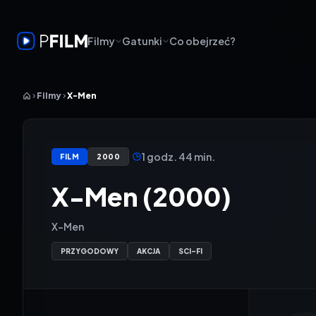
Filmy
Gatunki
Co obejrzeć?
Filmy
X-Men
1 godz. 44 min.
FILM
2000
X-Men (2000)
X-Men
PRZYGODOWY
AKCJA
SCI-FI