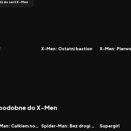
dź do serii X-Men
7.0
2006
6.4
2011
FILM
FILM
2
X-Men: Ostatni bastion
X-Men: Pierws
 podobne do X-Men
7.9
2021
7.9
2026
FILM
FILM
Spider-Man: Całkiem nowy dzień
Spider-Man: Bez drogi do domu
Supergirl