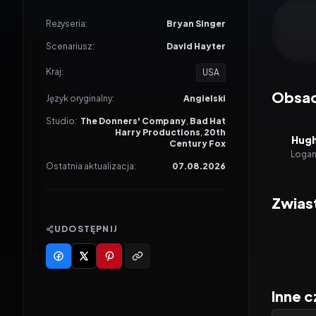
Odtwar
Reżyseria:
Bryan Singer
Scenariusz:
David Hayter
Kraj:
USA
Obsa
Język oryginalny:
Angielski
Studio:
The Donners' Company
,
Bad Hat
Harry Productions
,
20th
Hugh
Century Fox
Logan
Ostatnia aktualizacja:
07.08.2026
Zwias
UDOSTĘPNIJ
Inne 