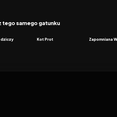
 z tego samego gatunku
2026
2026
FILM
FILM
 dziczy
Kot Prot
Zapomniana 