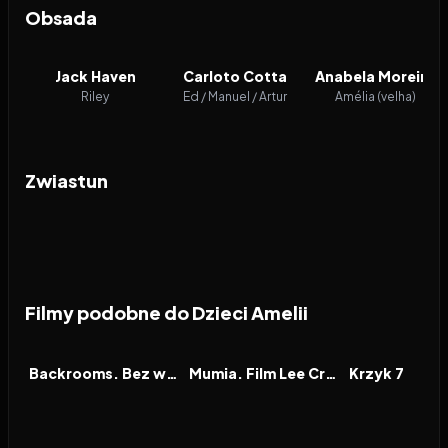
Obsada
Jack Haven
Carloto Cotta
Anabela Moreira
Riley
Ed / Manuel / Artur
Amélia (velha)
Zwiastun
Filmy podobne do Dzieci Amelii
2026
7.1
2026
7.9
2026
FILM
FILM
FILM
Backrooms. Bez wyjścia
Mumia. Film Lee Cronina
Krzyk 7