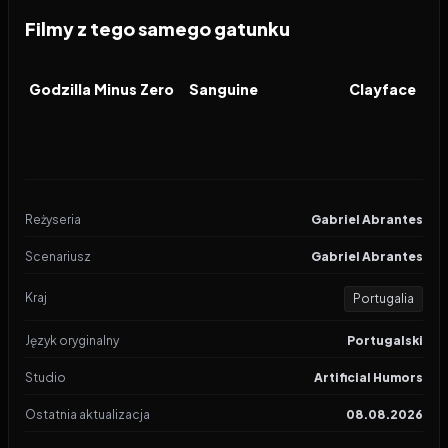
Filmy z tego samego gatunku
2026
2026
2026
FILM
FILM
FILM
Godzilla Minus Zero
Sanguine
Clayface
Reżyseria
Gabriel Abrantes
Scenariusz
Gabriel Abrantes
Kraj
Portugalia
Język oryginalny
Portugalski
Studio
Artificial Humors
Ostatnia aktualizacja
08.08.2026