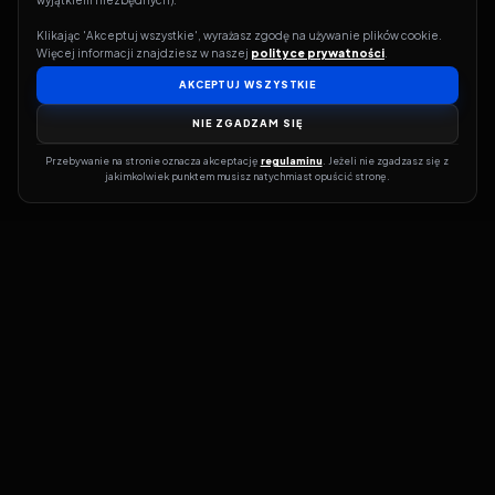
wyjątkiem niezbędnych).
Klikając 'Akceptuj wszystkie', wyrażasz zgodę na używanie plików cookie. 
Więcej informacji znajdziesz w naszej 
polityce prywatności
.
AKCEPTUJ WSZYSTKIE
NIE ZGADZAM SIĘ
Przebywanie na stronie oznacza akceptację 
regulaminu
. Jeżeli nie zgadzasz się z 
jakimkolwiek punktem musisz natychmiast opuścić stronę.
Jeśli chcesz szybko dowiedzieć się, gdzie w sieci da się legalnie
obejrzeć wybrany film lub serial, dobrym miejscem na start jest
pFilm. Nasz serwis działa jak przewodnik po legalnych źródłach –
przy każdym tytule pokazuje, w jakich usługach VOD jest
dostępny i w jakiej formie. Baza jest stale rozwijana, dzięki czemu
możesz na bieżąco odkrywać najnowsze produkcje, ale też wracać