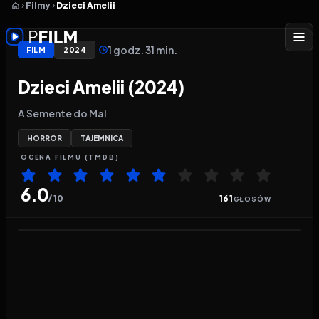
Filmy
Dzieci Amelii
1 godz. 31 min.
FILM
2024
Dzieci Amelii (2024)
A Semente do Mal
HORROR
TAJEMNICA
OCENA
FILMU
(TMDB)
6.0
/ 10
161
GŁOSÓW
Odtwarzacz wideo:
Dzieci Amelii