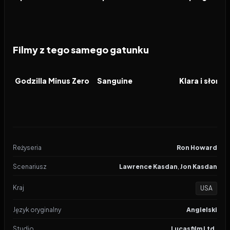
Filmy z tego samego gatunku
2026
2026
2026
FILM
FILM
FILM
Godzilla Minus Zero
Sanguine
Klara i słońce
Reżyseria
Ron Howard
Scenariusz
Lawrence Kasdan
,
Jon Kasdan
Kraj
USA
Język oryginalny
Angielski
Studio
Lucasfilm Ltd.