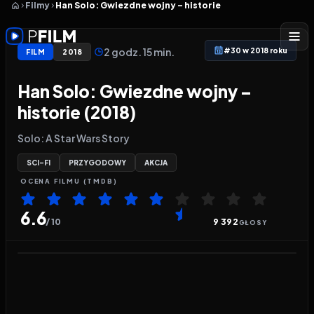
Filmy
Han Solo: Gwiezdne wojny – historie
2 godz. 15 min.
#30 w 2018 roku
FILM
2018
Han Solo: Gwiezdne wojny –
historie (2018)
Solo: A Star Wars Story
SCI-FI
PRZYGODOWY
AKCJA
OCENA
FILMU
(TMDB)
6.6
/ 10
9 392
GŁOSY
Odtwarzacz wideo:
Han Solo: Gwiezdne wojny – his