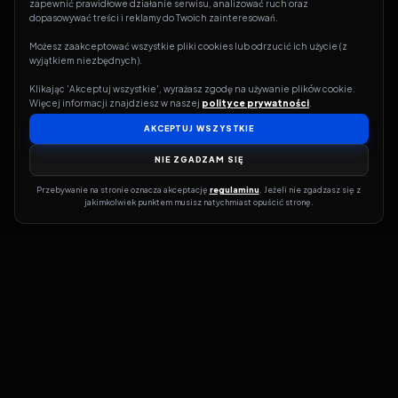
zapewnić prawidłowe działanie serwisu, analizować ruch oraz 
dopasowywać treści i reklamy do Twoich zainteresowań.
Możesz zaakceptować wszystkie pliki cookies lub odrzucić ich użycie (z 
wyjątkiem niezbędnych).
Klikając 'Akceptuj wszystkie', wyrażasz zgodę na używanie plików cookie. 
Więcej informacji znajdziesz w naszej 
polityce prywatności
.
AKCEPTUJ WSZYSTKIE
NIE ZGADZAM SIĘ
Przebywanie na stronie oznacza akceptację 
regulaminu
. Jeżeli nie zgadzasz się z 
jakimkolwiek punktem musisz natychmiast opuścić stronę.
Jeśli chcesz szybko dowiedzieć się, gdzie w sieci da się legalnie
obejrzeć wybrany film lub serial, dobrym miejscem na start jest
pFilm. Nasz serwis działa jak przewodnik po legalnych źródłach –