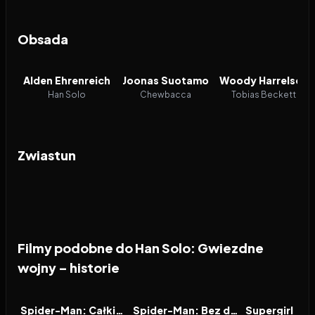
Obsada
Alden Ehrenreich
Joonas Suotamo
Woody Harrelson
Han Solo
Chewbacca
Tobias Beckett
Zwiastun
Filmy podobne do Han Solo: Gwiezdne
wojny – historie
2026
7.9
2021
7.9
2026
FILM
FILM
FILM
Spider-Man: Całkiem nowy dzień
Spider-Man: Bez drogi do domu
Supergirl