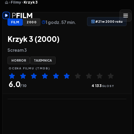
Filmy
Krzyk 3
1 godz. 57 min.
#21 w 2000 roku
FILM
2000
Krzyk 3 (2000)
Scream 3
HORROR
TAJEMNICA
OCENA
FILMU
(TMDB)
6.0
/ 10
4 133
GŁOSY
Odtwarzacz wideo:
Krzyk 3