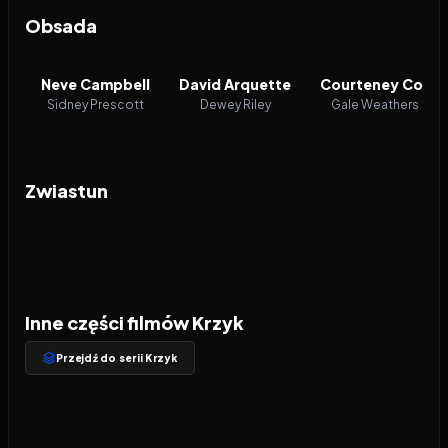
Obsada
Neve Campbell
David Arquette
Courteney Cox
Sidney Prescott
Dewey Riley
Gale Weathers
Zwiastun
Inne części filmów Krzyk
Przejdź do serii Krzyk