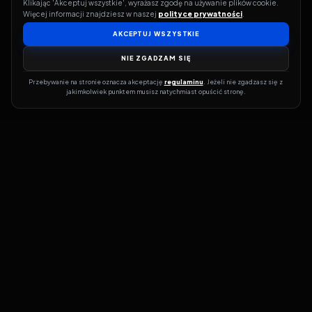
Klikając 'Akceptuj wszystkie', wyrażasz zgodę na używanie plików cookie. 
Więcej informacji znajdziesz w naszej 
polityce prywatności
.
AKCEPTUJ WSZYSTKIE
NIE ZGADZAM SIĘ
Przebywanie na stronie oznacza akceptację 
regulaminu
. Jeżeli nie zgadzasz się z 
jakimkolwiek punktem musisz natychmiast opuścić stronę.
Jeśli chcesz szybko dowiedzieć się, gdzie w sieci da się legalnie
obejrzeć wybrany film lub serial, dobrym miejscem na start jest
pFilm. Nasz serwis działa jak przewodnik po legalnych źródłach –
przy każdym tytule pokazuje, w jakich usługach VOD jest
dostępny i w jakiej formie. Baza jest stale rozwijana, dzięki czemu
możesz na bieżąco odkrywać najnowsze produkcje, ale też wracać
do klasyków czy mniej oczywistych, niezależnych tytułów. ​​