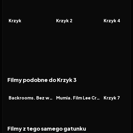
1996
7.4
1997
6.5
2011
FILM
FILM
FILM
Krzyk
Krzyk 2
Krzyk 4
Filmy podobne do Krzyk 3
2026
7.1
2026
7.9
2026
FILM
FILM
FILM
Backrooms. Bez wyjścia
Mumia. Film Lee Cronina
Krzyk 7
Filmy z tego samego gatunku