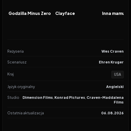
2026
2026
2026
FILM
FILM
FILM
Godzilla Minus Zero
Clayface
Inna mamusia
Reżyseria
Wes Craven
Scenariusz
Ehren Kruger
Kraj
USA
Język oryginalny
Angielski
Studio
Dimension Films
,
Konrad Pictures
,
Craven-Maddalena
Films
Ostatnia aktualizacja
06.08.2026