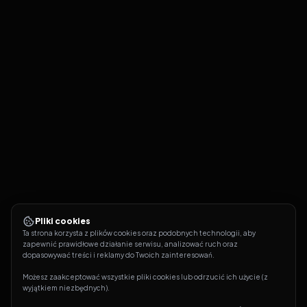
Pliki cookies
Ta strona korzysta z plików cookies oraz podobnych technologii, aby 
zapewnić prawidłowe działanie serwisu, analizować ruch oraz 
dopasowywać treści i reklamy do Twoich zainteresowań.
Możesz zaakceptować wszystkie pliki cookies lub odrzucić ich użycie (z 
wyjątkiem niezbędnych).