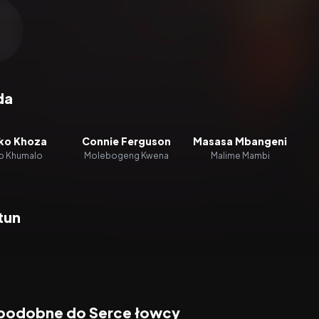
zacz wideo:
Serce łowcy
da
ko Khoza
Connie Ferguson
Masasa Mbangeni
o Khumalo
Molebogeng Kwena
Malime Mambi
tun
 podobne do Serce łowcy