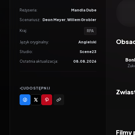
Odtwar
Reżyseria:
Mandla Dube
Scenariusz:
Deon Meyer
,
Willem Grobler
Kraj:
RPA
Obsa
Język oryginalny:
Angielski
Studio:
Scene23
Bon
Ostatnia aktualizacja:
08.08.2026
Zuk
UDOSTĘPNIJ
Zwias
Filmy