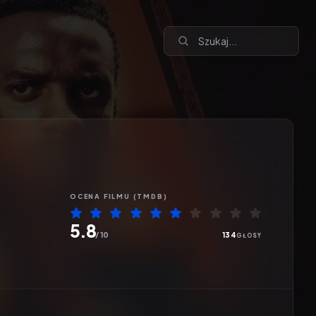
OCENA
FILMU
(TMDB)
5.8
/ 10
134
GŁOSY