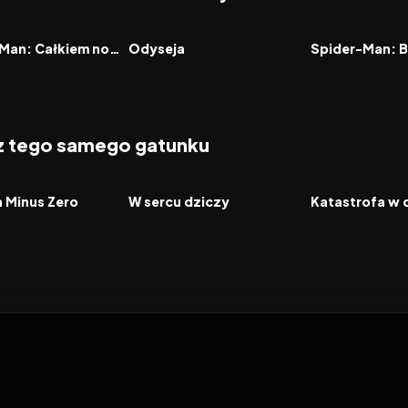
7.9
2026
8.0
2021
FILM
FILM
Spider-Man: Całkiem nowy dzień
Odyseja
 z tego samego gatunku
2026
2026
FILM
FILM
a Minus Zero
W sercu dziczy
Katastrofa w 