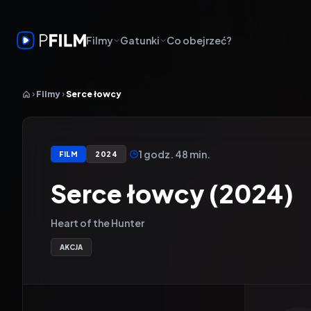
Filmy
Gatunki
Co obejrzeć?
Filmy
Serce łowcy
1 godz. 48 min.
FILM
2024
Serce łowcy (2024)
Heart of the Hunter
AKCJA