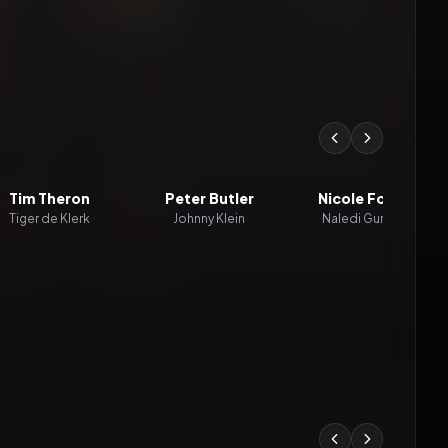
Tim Theron
Peter Butler
Nicole Fortuin
Tiger de Klerk
Johnny Klein
Naledi Gumede