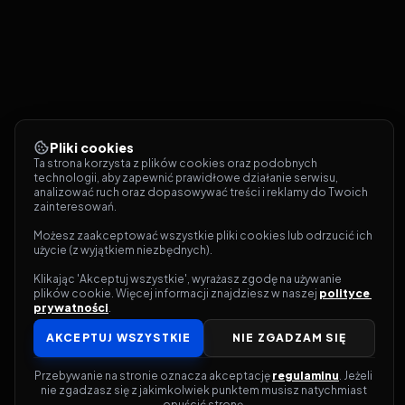
Pliki cookies
Ta strona korzysta z plików cookies oraz podobnych 
technologii, aby zapewnić prawidłowe działanie serwisu, 
analizować ruch oraz dopasowywać treści i reklamy do Twoich 
zainteresowań.
Możesz zaakceptować wszystkie pliki cookies lub odrzucić ich 
użycie (z wyjątkiem niezbędnych).
Klikając 'Akceptuj wszystkie', wyrażasz zgodę na używanie 
plików cookie. Więcej informacji znajdziesz w naszej 
polityce 
prywatności
.
AKCEPTUJ WSZYSTKIE
NIE ZGADZAM SIĘ
Przebywanie na stronie oznacza akceptację 
regulaminu
. Jeżeli 
nie zgadzasz się z jakimkolwiek punktem musisz natychmiast 
opuścić stronę.