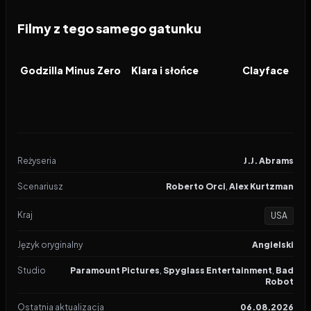
Filmy z tego samego gatunku
2026
2026
2026
FILM
FILM
FILM
Godzilla Minus Zero
Klara i słońce
Clayface
Reżyseria
J.J. Abrams
Scenariusz
Roberto Orci
,
Alex Kurtzman
Kraj
USA
Język oryginalny
Angielski
Studio
Paramount Pictures
,
Spyglass Entertainment
,
Bad
Robot
Ostatnia aktualizacja
06.08.2026