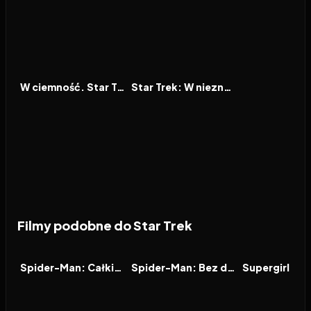
2013
7.3
2016
6.8
FILM
FILM
W ciemność. Star Trek
Star Trek: W nieznane
Filmy podobne do Star Trek
2026
7.9
2021
7.9
2026
FILM
FILM
FILM
Spider-Man: Całkiem nowy dzień
Spider-Man: Bez drogi do domu
Supergirl