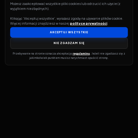
Możesz zaakceptować wszystkie pliki cookies lub odrzucić ich użycie (z 
wyjątkiem niezbędnych).
Klikając 'Akceptuj wszystkie', wyrażasz zgodę na używanie plików cookie. 
Więcej informacji znajdziesz w naszej 
polityce prywatności
.
AKCEPTUJ WSZYSTKIE
NIE ZGADZAM SIĘ
Przebywanie na stronie oznacza akceptację 
regulaminu
. Jeżeli nie zgadzasz się z 
jakimkolwiek punktem musisz natychmiast opuścić stronę.
Jeśli chcesz szybko dowiedzieć się, gdzie w sieci da się legalnie
obejrzeć wybrany film lub serial, dobrym miejscem na start jest
pFilm. Nasz serwis działa jak przewodnik po legalnych źródłach –
przy każdym tytule pokazuje, w jakich usługach VOD jest
dostępny i w jakiej formie. Baza jest stale rozwijana, dzięki czemu