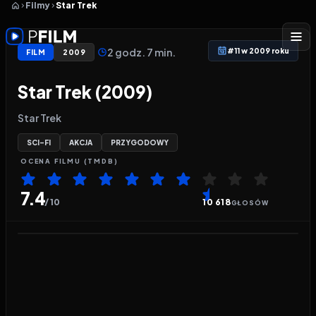
Filmy
Star Trek
2 godz. 7 min.
#11 w 2009 roku
FILM
2009
Star Trek (2009)
Star Trek
SCI-FI
AKCJA
PRZYGODOWY
OCENA
FILMU
(TMDB)
7.4
/ 10
10 618
GŁOSÓW
Odtwarzacz wideo:
Star Trek