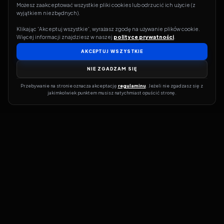
Możesz zaakceptować wszystkie pliki cookies lub odrzucić ich użycie (z 
wyjątkiem niezbędnych).
Klikając 'Akceptuj wszystkie', wyrażasz zgodę na używanie plików cookie. 
Więcej informacji znajdziesz w naszej 
polityce prywatności
.
AKCEPTUJ WSZYSTKIE
NIE ZGADZAM SIĘ
Przebywanie na stronie oznacza akceptację 
regulaminu
. Jeżeli nie zgadzasz się z 
jakimkolwiek punktem musisz natychmiast opuścić stronę.
Jeśli chcesz szybko dowiedzieć się, gdzie w sieci da się legalnie
obejrzeć wybrany film lub serial, dobrym miejscem na start jest
pFilm. Nasz serwis działa jak przewodnik po legalnych źródłach –
przy każdym tytule pokazuje, w jakich usługach VOD jest
dostępny i w jakiej formie. Baza jest stale rozwijana, dzięki czemu