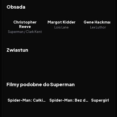
Obsada
Christopher
Margot Kidder
Gene Hackman
Reeve
Lois Lane
Lex Luthor
Superman / Clark Kent
Zwiastun
Filmy podobne do Superman
2026
7.9
2021
7.9
2026
FILM
FILM
FILM
Spider-Man: Całkiem nowy dzień
Spider-Man: Bez drogi do domu
Supergirl