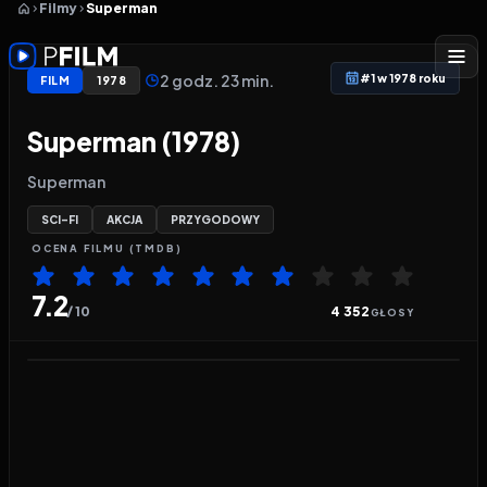
Filmy
Superman
2 godz. 23 min.
#1 w 1978 roku
FILM
1978
Superman (1978)
Superman
SCI-FI
AKCJA
PRZYGODOWY
OCENA
FILMU
(TMDB)
7.2
/ 10
4 352
GŁOSY
Odtwarzacz wideo:
Superman