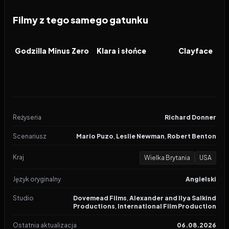
Filmy z tego samego gatunku
2026
2026
2026
FILM
FILM
FILM
Godzilla Minus Zero
Klara i słońce
Clayface
Reżyseria
Richard Donner
Scenariusz
Mario Puzo
,
Leslie Newman
,
Robert Benton
Kraj
Wielka Brytania
USA
Język oryginalny
Angielski
Studio
Dovemead Films
,
Alexander and Ilya Salkind
Productions
,
International Film Production
Ostatnia aktualizacja
06.08.2026