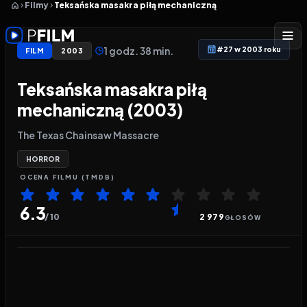
Filmy
Teksańska masakra piłą mechaniczną
1 godz. 38 min.
#27 w 2003 roku
FILM
2003
Teksańska masakra piłą
mechaniczną (2003)
The Texas Chainsaw Massacre
HORROR
OCENA
FILMU
(TMDB)
6.3
/ 10
2 979
GŁOSÓW
Odtwarzacz wideo:
Teksańska masakra piłą mecha