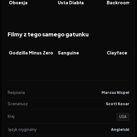
FILM
FILM
FILM
Obsesja
Usta Diabła
Filmy z tego samego gatunku
2026
2026
2026
FILM
FILM
FILM
Godzilla Minus Zero
Sanguine
Clayface
Reżyseria
Marcus Nispel
Scenariusz
Scott Kosar
Kraj
USA
Język oryginalny
Angielski