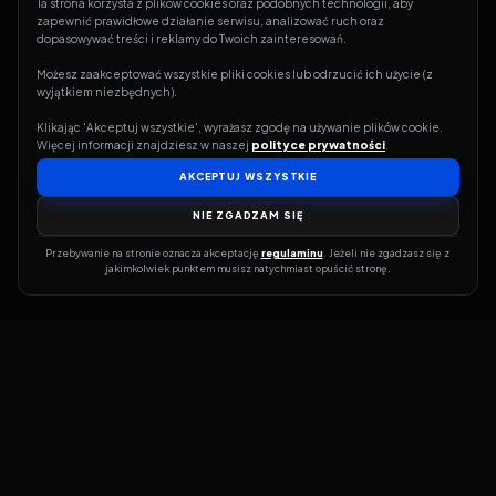
Ta strona korzysta z plików cookies oraz podobnych technologii, aby 
zapewnić prawidłowe działanie serwisu, analizować ruch oraz 
dopasowywać treści i reklamy do Twoich zainteresowań.
Możesz zaakceptować wszystkie pliki cookies lub odrzucić ich użycie (z 
wyjątkiem niezbędnych).
Klikając 'Akceptuj wszystkie', wyrażasz zgodę na używanie plików cookie. 
Więcej informacji znajdziesz w naszej 
polityce prywatności
.
AKCEPTUJ WSZYSTKIE
NIE ZGADZAM SIĘ
Przebywanie na stronie oznacza akceptację 
regulaminu
. Jeżeli nie zgadzasz się z 
jakimkolwiek punktem musisz natychmiast opuścić stronę.
Jeśli chcesz szybko dowiedzieć się, gdzie w sieci da się legalnie
obejrzeć wybrany film lub serial, dobrym miejscem na start jest