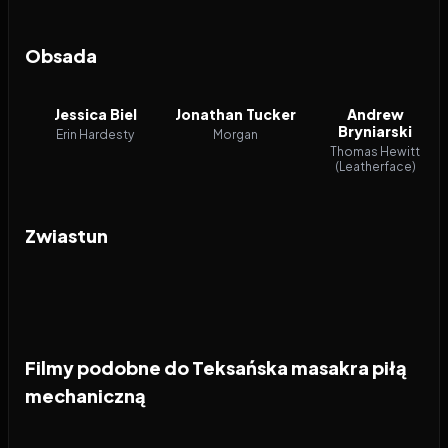
Obsada
Jessica Biel
Jonathan Tucker
Andrew
Bryniarski
Erin Hardesty
Morgan
Thomas Hewitt
(Leatherface)
Zwiastun
Filmy podobne do Teksańska masakra piłą
mechaniczną
2026
8.2
2026
6.5
2026