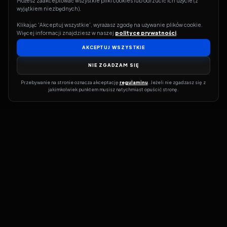
Możesz zaakceptować wszystkie pliki cookies lub odrzucić ich użycie (z 
wyjątkiem niezbędnych).
Klikając 'Akceptuj wszystkie', wyrażasz zgodę na używanie plików cookie. 
Więcej informacji znajdziesz w naszej 
polityce prywatności
.
AKCEPTUJ WSZYSTKIE
NIE ZGADZAM SIĘ
Przebywanie na stronie oznacza akceptację 
regulaminu
. Jeżeli nie zgadzasz się z 
jakimkolwiek punktem musisz natychmiast opuścić stronę.
Jeśli chcesz szybko dowiedzieć się, gdzie w sieci da się legalnie
obejrzeć wybrany film lub serial, dobrym miejscem na start jest
pFilm. Nasz serwis działa jak przewodnik po legalnych źródłach –
przy każdym tytule pokazuje, w jakich usługach VOD jest
dostępny i w jakiej formie. Baza jest stale rozwijana, dzięki czemu