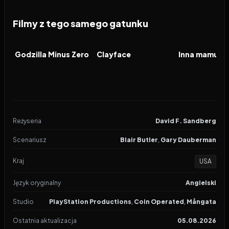
Filmy z tego samego gatunku
2026
2026
2026
FILM
FILM
FILM
Godzilla Minus Zero
Clayface
Inna mamusia
Reżyseria
David F. Sandberg
Scenariusz
Blair Butler
,
Gary Dauberman
Kraj
USA
Język oryginalny
Angielski
Studio
PlayStation Productions
,
Coin Operated
,
Mångata
Ostatnia aktualizacja
05.08.2026