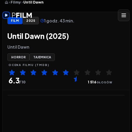
Filmy
Until Dawn
1 godz. 43 min.
FILM
2025
Until Dawn (2025)
Until Dawn
HORROR
TAJEMNICA
OCENA
FILMU
(TMDB)
6.3
/ 10
1 516
GŁOSÓW
Odtwarzacz wideo:
Until Dawn