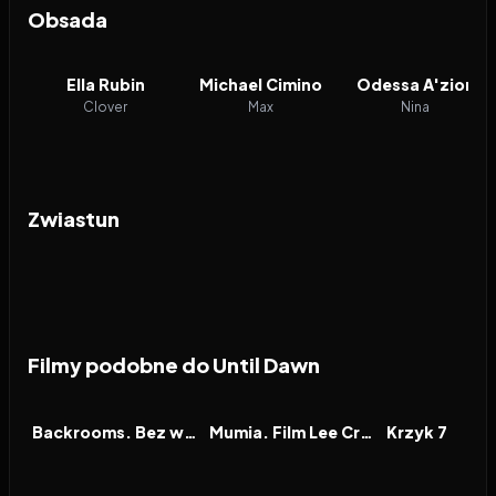
Obsada
Ella Rubin
Michael Cimino
Odessa A'zion
Clover
Max
Nina
Zwiastun
Filmy podobne do Until Dawn
2026
7.1
2026
7.9
2026
FILM
FILM
FILM
Backrooms. Bez wyjścia
Mumia. Film Lee Cronina
Krzyk 7