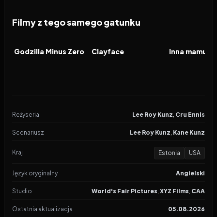
Filmy z tego samego gatunku
2026
2026
2026
FILM
FILM
FILM
Godzilla Minus Zero
Clayface
Inna mamusia
Reżyseria
Lee Roy Kunz
,
Cru Ennis
Scenariusz
Lee Roy Kunz
,
Kane Kunz
Kraj
Estonia
USA
Język oryginalny
Angielski
Studio
World's Fair Pictures
,
XYZ Films
,
CAA
Ostatnia aktualizacja
05.08.2026