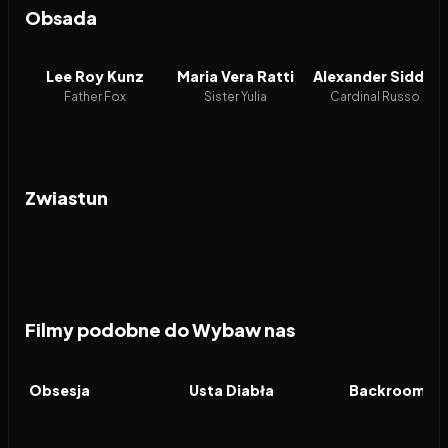
Obsada
Lee Roy Kunz
Maria Vera Ratti
Alexander Siddig
Father Fox
Sister Yulia
Cardinal Russo
Zwiastun
Filmy podobne do Wybaw nas
2026
8.2
2026
6.5
2026
FILM
FILM
FILM
Obsesja
Usta Diabła