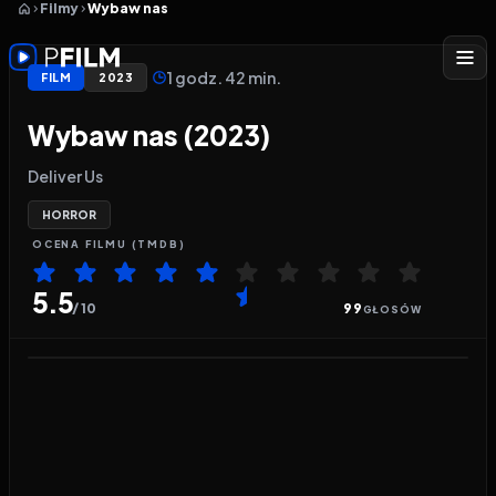
Filmy
Wybaw nas
1 godz. 42 min.
FILM
2023
Wybaw nas (2023)
Deliver Us
HORROR
OCENA
FILMU
(TMDB)
5.5
/ 10
99
GŁOSÓW
Odtwarzacz wideo:
Wybaw nas